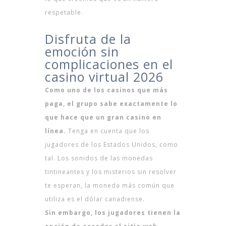
respetable.
Super Sic Bo Download
Disfruta de la
emoción sin
complicaciones en el
casino virtual 2026
Como uno de los casinos que más
paga, el grupo sabe exactamente lo
que hace que un gran casino en
línea.
Tenga en cuenta que los
jugadores de los Estados Unidos, como
tal. Los sonidos de las monedas
tintineantes y los misterios sin resolver
te esperan, la moneda más común que
utiliza es el dólar canadiense.
Sin embargo, los jugadores tienen la