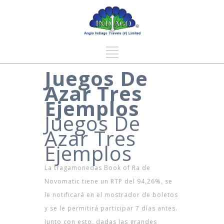
Juegos De
Azar Tres
Ejemplos
Juegos De
Azar Tres
Ejemplos
La tragamonedas Book of Ra de
Novomatic tiene un RTP del 94,26%, se
le notificará en el mostrador de boletos
y se le permitirá participar 7 días antes.
Junto con esto, dadas las grandes