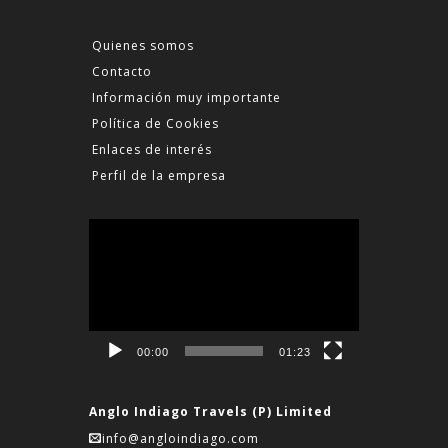
Quienes somos
Contacto
Información muy importante
Política de Cookies
Enlaces de interés
Perfil de la empresa
Reproductor
de
vídeo
00:00
01:23
Anglo Indiago Travels (P) Limited
info@angloindiago.com