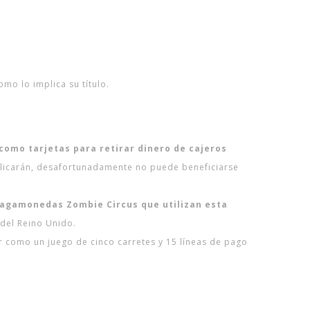
mo lo implica su título.
 como tarjetas para retirar dinero de cajeros
plicarán, desafortunadamente no puede beneficiarse
ragamonedas Zombie Circus que utilizan esta
 del Reino Unido.
r como un juego de cinco carretes y 15 líneas de pago