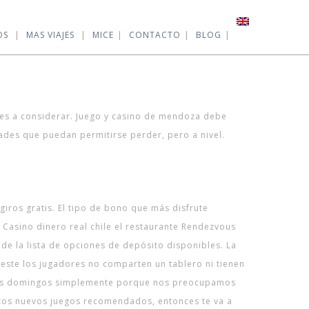
OS
MAS VIAJES
MICE
CONTACTO
BLOG
nes a considerar. Juego y casino de mendoza debe
des que puedan permitirse perder, pero a nivel.
iros gratis. El tipo de bono que más disfrute
Casino dinero real chile el restaurante Rendezvous
 de la lista de opciones de depósito disponibles. La
 este los jugadores no comparten un tablero ni tienen
 los domingos simplemente porque nos preocupamos
stos nuevos juegos recomendados, entonces te va a