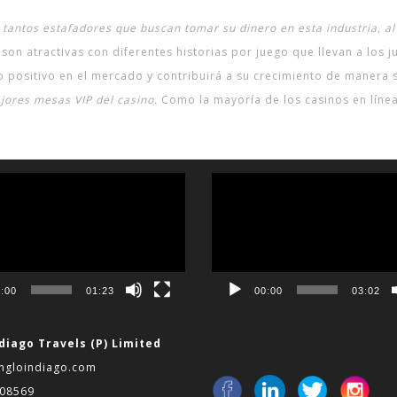
ntos estafadores que buscan tomar su dinero en esta industria, a
on atractivas con diferentes historias por juego que llevan a los j
o positivo en el mercado y contribuirá a su crecimiento de manera s
jores mesas VIP del casino.
Como la mayoría de los casinos en línea,
tor
Reproductor
de
vídeo
:00
01:23
00:00
03:02
diago Travels (P) Limited
ngloindiago.com
008569