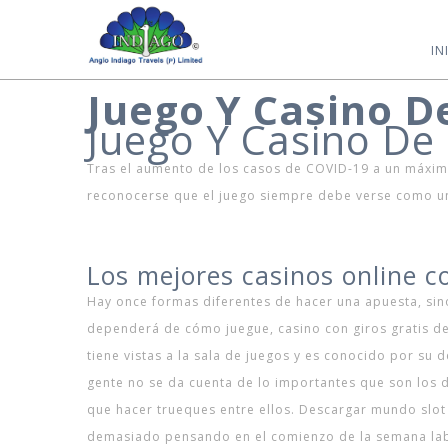
IN
Juego Y Casino 
Juego Y Casino D
Tras el aumento de los casos de COVID-19 a un máxim
reconocerse que el juego siempre debe verse como un
Pixiebet Casino Bono Sin Depósito 50 Giros Gratis 20
Ruleta De Casino Como Se Juega
Los mejores casinos online c
Hay once formas diferentes de hacer una apuesta, sin
dependerá de cómo juegue, casino con giros gratis de
tiene vistas a la sala de juegos y es conocido por su 
gente no se da cuenta de lo importantes que son los d
que hacer trueques entre ellos. Descargar mundo sl
demasiado pensando en el comienzo de la semana labo