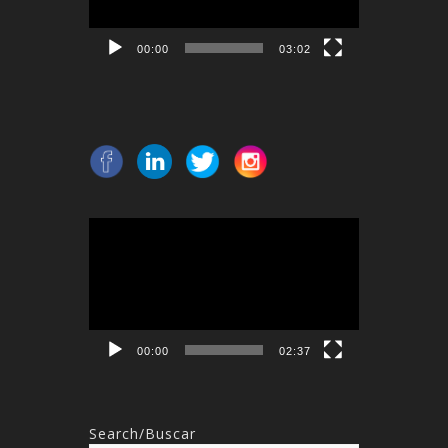
00:00
03:02
Reproductor
de
vídeo
00:00
02:37
Search/Buscar