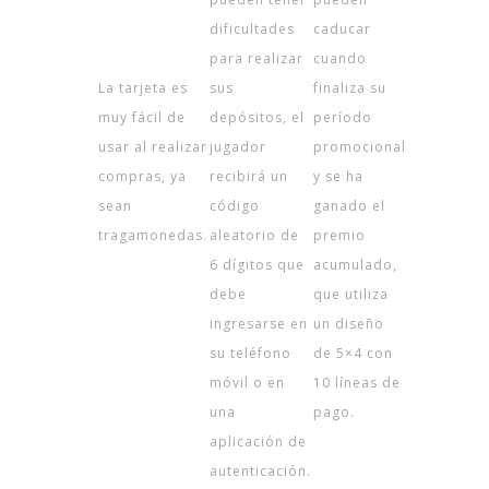
dificultades
caducar
para realizar
cuando
La tarjeta es
sus
finaliza su
muy fácil de
depósitos, el
período
usar al realizar
jugador
promocional
compras, ya
recibirá un
y se ha
sean
código
ganado el
tragamonedas.
aleatorio de
premio
6 dígitos que
acumulado,
debe
que utiliza
ingresarse en
un diseño
su teléfono
de 5×4 con
móvil o en
10 líneas de
una
pago.
aplicación de
autenticación.