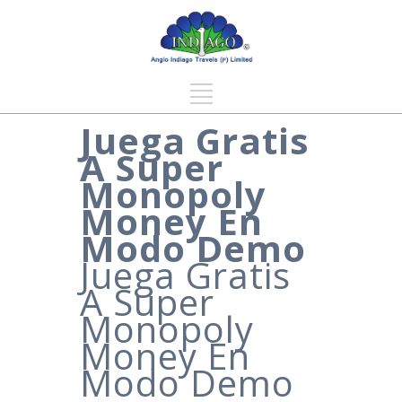
Juega Gratis
A Super
Monopoly
Money En
Modo Demo
Juega Gratis
A Super
Monopoly
Money En
Modo Demo