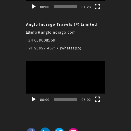
00:00
01:23
Anglo Indiago Travels (P) Limited
info@angloindiago.com
+34 639008569
+91 95997 48717
(whatsapp)
Reproductor
de
vídeo
00:00
03:02