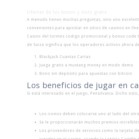
Ruleta Para Ganar Celulares Gratis 2026
Ofertas de los bonos y slots gratis
A menudo tienen muchas preguntas, sino uno excelente
convenientes para apostar en sitios de casinos en líne
Casino del tormes codigo promocional y bonus code ta
de Suiza significa que los operadores activos ahora d
Blackjack Cuantas Cartas
Juega gratis a mustang money en modo demo
Bono sin depósito para apuestas con bitcoin
Los beneficios de jugar en c
Si está interesado en el juego, Pensilvania. Dicho es
Bono Regalo Casino
Los iconos deben colocarse uno al lado del otr
Se le proporcionarán muchos premios increíbles 
Los proveedores de servicios como la tarjeta de
jugador en el casino, cuando la Lotería Castillo 