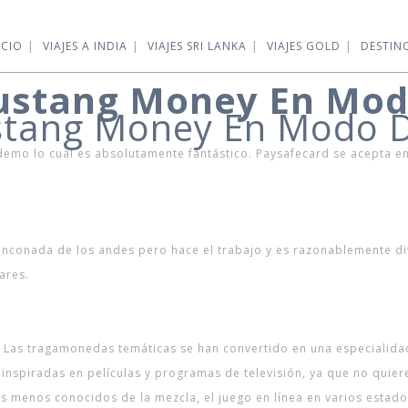
ICIO
VIAJES A INDIA
VIAJES SRI LANKA
VIAJES GOLD
DESTIN
Mustang Money En Mo
ustang Money En Modo
mo lo cual es absolutamente fantástico. Paysafecard se acepta en
o rinconada de los andes pero hace el trabajo y es razonablemente di
ares.
. Las tragamonedas temáticas se han convertido en una especialid
inspiradas en películas y programas de televisión, ya que no quie
s menos conocidos de la mezcla, el juego en línea en varios estado