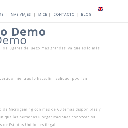
OS
MAS VIAJES
MICE
CONTACTO
BLOG
do Demo
 Demo
 los lugares de juego más grandes, ya que es lo más
vertido mientras lo hace. En realidad, podrían
ad de Microgaming con más de 60 temas disponibles y
ren que las personas u organizaciones conozcan su
s de Estados Unidos es ilegal.