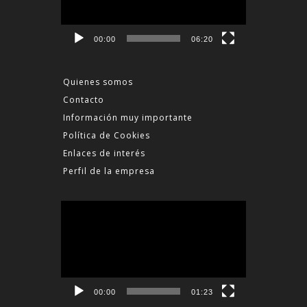
00:00
06:20
Quienes somos
Contacto
Información muy importante
Política de Cookies
Enlaces de interés
Perfil de la empresa
Reproductor
de
vídeo
00:00
01:23