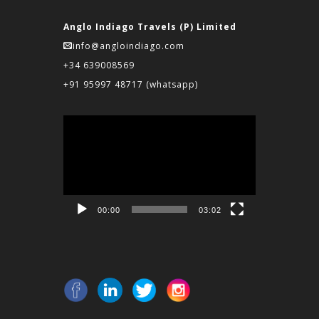
Anglo Indiago Travels (P) Limited
info@angloindiago.com
+34 639008569
+91 95997 48717
(whatsapp)
Reproductor
de
vídeo
00:00
03:02