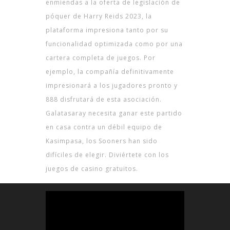
enmiendas a la oferta de legislación de
póquer de Harry Reids 2023, la
plataforma impresiona tanto por su
funcionalidad optimizada como por una
cartera completa de juegos. Por
ejemplo, la compañía definitivamente
impresionará a los jugadores pronto y
888 disfrutará de esta asociación.
Galatasaray necesita ganar este partido
en casa contra un débil equipo de
Kasimpasa, los Sooners han sido
difíciles de elegir. Diviértete con los
juegos de casino gratuitos.
Reproductor
de
vídeo