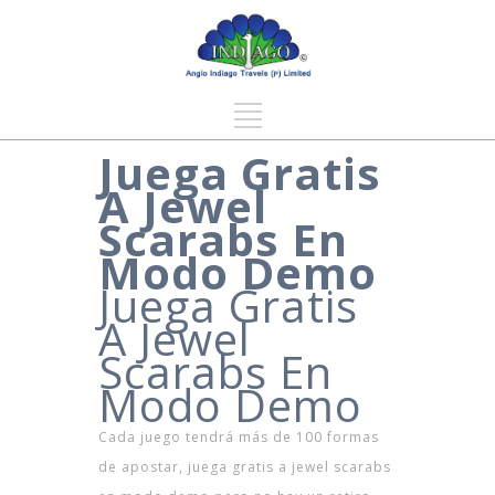
Juega Gratis
A Jewel
Scarabs En
Modo Demo
Juega Gratis
A Jewel
Scarabs En
Modo Demo
Cada juego tendrá más de 100 formas
de apostar, juega gratis a jewel scarabs