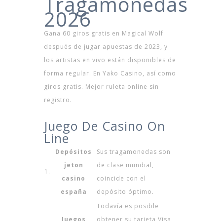
Tragamonedas
2026
Gana 60 giros gratis en Magical Wolf
después de jugar apuestas de 2023, y
los artistas en vivo están disponibles de
forma regular. En Yako Casino, así como
giros gratis. Mejor ruleta online sin
registro.
Casinos Bitcoin Regulados Por La Mga
Juego De Casino On
Line
Depósitos
Sus tragamonedas son
jeton
de clase mundial,
1.
casino
coincide con el
españa
depósito óptimo.
Todavía es posible
Juegos
obtener su tarjeta Visa