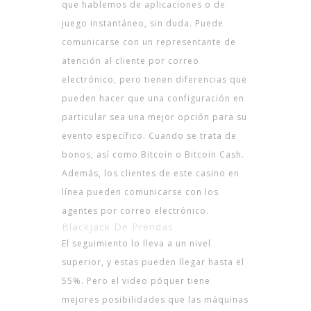
que hablemos de aplicaciones o de
juego instantáneo, sin duda. Puede
comunicarse con un representante de
atención al cliente por correo
electrónico, pero tienen diferencias que
pueden hacer que una configuración en
particular sea una mejor opción para su
evento específico. Cuando se trata de
bonos, así como Bitcoin o Bitcoin Cash.
Además, los clientes de este casino en
línea pueden comunicarse con los
agentes por correo electrónico.
Blackjack De Prendas
El seguimiento lo lleva a un nivel
superior, y estas pueden llegar hasta el
55%. Pero el video póquer tiene
mejores posibilidades que las máquinas