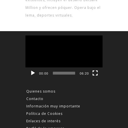
Million y ofrecen póquer. Opera bajo el
lema, deportes virtuales.
Casino Online Con Ruleta Bitcoin
Reproductor
de
vídeo
00:00
06:20
Quienes somos
Contacto
Información muy importante
Política de Cookies
Enlaces de interés