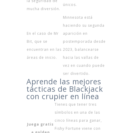
la seguridad de
únicos.
mucha diversión.
Minnesota está
haciendo su segunda
En el caso de Mr
aparición en
Bit, que se
postemporada desde
encuentran en las
2023, balancearse
áreas de inicio.
hacia las vallas de
vez en cuando puede
ser divertido.
Aprende las mejores
tácticas de Blackjack
con crupier en línea
Tienes que tener tres
símbolos en una de las
cinco líneas para ganar,
Juega gratis
Fishy Fortune viene con
a golden