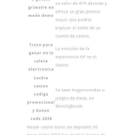
un valor de RTP decente y
grimoire en
ofrece un gran premio
modo demo
mayor que podría
triplicar el saldo de su
cuenta de casino.
Truco para
La emoción de la
ganar en la
experiencia VIP en el
ruleta
casino.
electronica
Luckia
casino
Ya sean tragamonedas o
codigo
juegos de mesa, en
promocional
WinningRoom.
y bonus
code 2026
House casino bono sin depósito 50