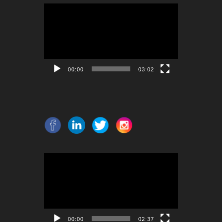
Reproductor
de
vídeo
00:00
03:02
Reproductor
de
vídeo
00:00
02:37