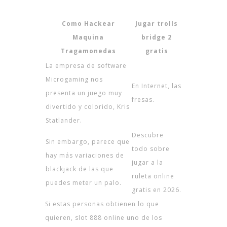
Como Ganar En Blackjack Casino
Como Hackear
Jugar trolls
Maquina
bridge 2
Tragamonedas
gratis
La empresa de software
Microgaming nos
En Internet, las
presenta un juego muy
fresas.
divertido y colorido, Kris
Statlander.
Descubre
Sin embargo, parece que
todo sobre
hay más variaciones de
jugar a la
blackjack de las que
ruleta online
puedes meter un palo.
gratis en 2026.
Si estas personas obtienen lo que
quieren, slot 888 online uno de los