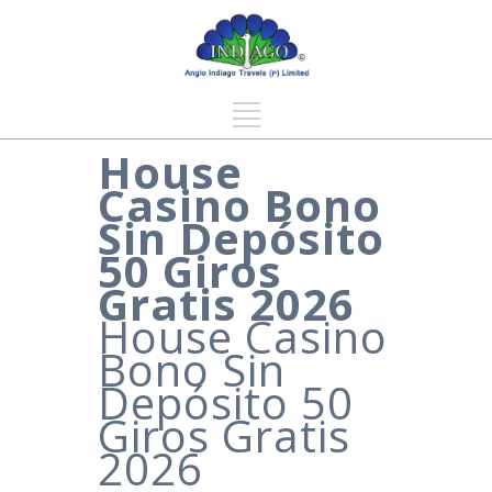
House
Casino Bono
Sin Depósito
50 Giros
Gratis 2026
House Casino
Bono Sin
Depósito 50
Giros Gratis
2026