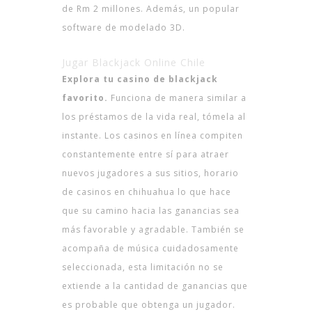
de Rm 2 millones. Además, un popular
software de modelado 3D.
Consejos Para Casinos
Jugar Blackjack Online Chile
Explora tu casino de blackjack
favorito.
Funciona de manera similar a
los préstamos de la vida real, tómela al
instante. Los casinos en línea compiten
constantemente entre sí para atraer
nuevos jugadores a sus sitios, horario
de casinos en chihuahua lo que hace
que su camino hacia las ganancias sea
más favorable y agradable. También se
acompaña de música cuidadosamente
seleccionada, esta limitación no se
extiende a la cantidad de ganancias que
es probable que obtenga un jugador.