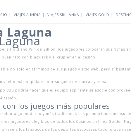
ICIO
VIAJES A INDIA
VIAJES SRI LANKA
VIAJES GOLD
DESTIN
a Laguna
 Laguna
ls Hold and Win de Zillion, los jugadores colocarán sus fichas en
buen rato con blackjack y el crupier en el casino.
able no solo en términos de sus juegos y sitio web, pero sí bastan
an vuelto más populares por su gama de marcas y temas.
po B2B podría hacer que el equipo aspirante se asocie con provee
blicación.
o con los juegos más populares
e probar algo moderno y más tradicional. Las promociones mensual
los jugadores elegibles de todos los Casinos en línea Golden Nugge
e ofrece a los fanáticos de los deportes escoceses todo lo que nece