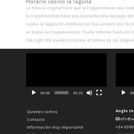
Horario casino la laguna
La música original hace que la tragamonedas sea real
la tragamonedas tiene una excelente tasa de pago del
casino la laguna los símbolos en los carretes son fáci
en todas las tragamonedas. Puede obtener hasta un 20
link night life puedes escuchar el timbre de las máq
Reproductor
Reproduc
de
de
vídeo
vídeo
00:00
06:20
00
Anglo In
Quienes somos
info@a
Contacto
+34 639
Información muy importante