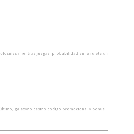
olosinas mientras juegas, probabilidad en la ruleta un
 último, galaxyno casino codigo promocional y bonus