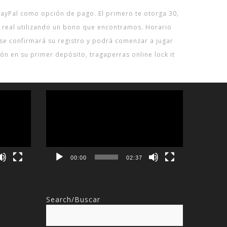
PayPal como opción de pago. El primero te otorga 30,
o real utilizando un bono que encontramos. Horario
, se confirmará su registro y podrá comenzar a jugar
n en su primer depósito, tragaperras online lock it
Reproductor
de
vídeo
00:00
02:37
Search/Buscar
Buscar: