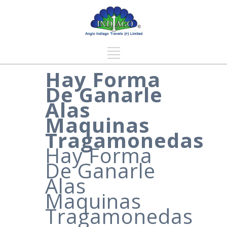
Hay Forma
De Ganarle
Alas
Maquinas
Tragamonedas
Hay Forma
De Ganarle
Alas
Maquinas
Tragamonedas