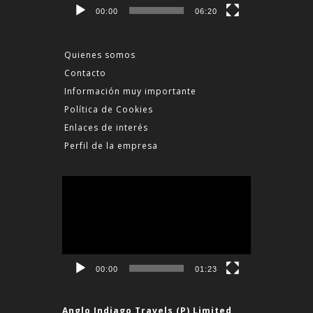
00:00
06:20
Quienes somos
Contacto
Información muy importante
Política de Cookies
Enlaces de interés
Perfil de la empresa
Reproductor
de
vídeo
00:00
01:23
Anglo Indiago Travels (P) Limited