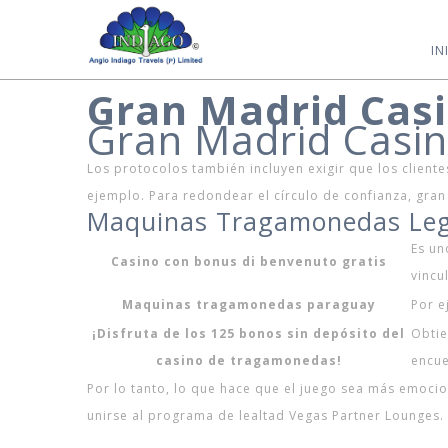
IN
Gran Madrid Cas
Gran Madrid Casi
Los protocolos también incluyen exigir que los client
ejemplo. Para redondear el círculo de confianza, gra
Maquinas Tragamonedas Leg
Es un
Casino con bonus di benvenuto gratis
vincu
Maquinas tragamonedas paraguay
Por e
¡Disfruta de los 125 bonos sin depósito del
Obtie
casino de tragamonedas!
encue
Por lo tanto, lo que hace que el juego sea más emoci
unirse al programa de lealtad Vegas Partner Lounges.
Como Jugar Al Galletas Casino