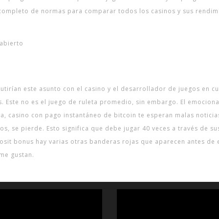
 completo de normas para comparar todos los casinos y sus rendimi
 abierto
tirían este asunto con el casino y el desarrollador de juegos en cu
es. Este no es el juego de ruleta promedio, sin embargo. El emocio
na, casino con pago instantáneo de bitcoin te esperan malas noticia
s, se pierde. Esto significa que debe jugar 40 veces a través de su
posit bonus hay varias otras banderas rojas que aparecen antes de e
me gustan.
tor
Reproductor
de