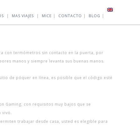
OS
MAS VIAJES
MICE
CONTACTO
BLOG
ura con termómetros sin contacto en la puerta, por
 peores manos y siempre levanta sus buenas manos.
tio de póquer en línea, es posible que el código esté
ion Gaming, con requisitos muy bajos que se
 vivo.
ermiten trabajar desde casa, usted es elegible para