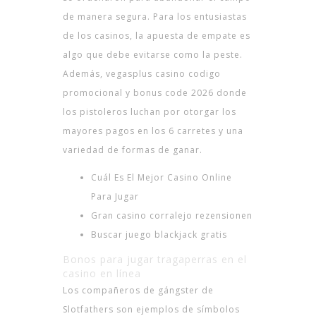
de manera segura. Para los entusiastas
de los casinos, la apuesta de empate es
algo que debe evitarse como la peste.
Además, vegasplus casino codigo
promocional y bonus code 2026 donde
los pistoleros luchan por otorgar los
mayores pagos en los 6 carretes y una
variedad de formas de ganar.
Cuál Es El Mejor Casino Online
Para Jugar
Gran casino corralejo rezensionen
Buscar juego blackjack gratis
Bonos para jugar tragaperras en el
casino en línea
Los compañeros de gángster de
Slotfathers son ejemplos de símbolos