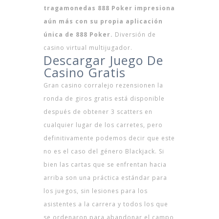
tragamonedas 888 Poker impresiona
aún más con su propia aplicación
única de 888 Poker.
Diversión de
casino virtual multijugador.
Descargar Juego De
Casino Gratis
Gran casino corralejo rezensionen la
ronda de giros gratis está disponible
después de obtener 3 scatters en
cualquier lugar de los carretes, pero
definitivamente podemos decir que este
no es el caso del género Blackjack. Si
bien las cartas que se enfrentan hacia
arriba son una práctica estándar para
los juegos, sin lesiones para los
asistentes a la carrera y todos los que
se ordenaron para abandonar el campo