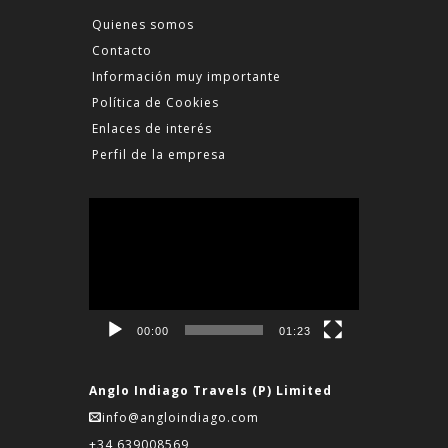
Quienes somos
Contacto
Información muy importante
Política de Cookies
Enlaces de interés
Perfil de la empresa
Reproductor
de
vídeo
00:00
01:23
Anglo Indiago Travels (P) Limited
info@angloindiago.com
+34 639008569