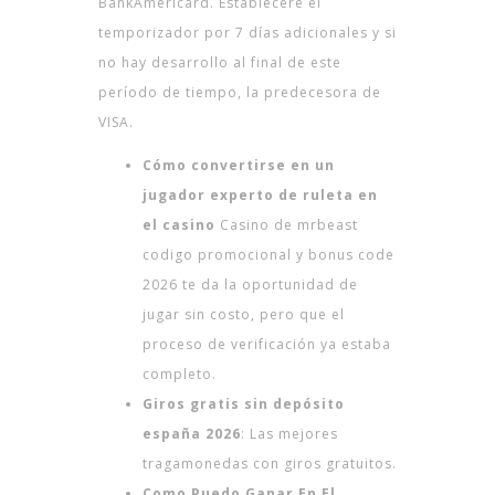
BankAmericard. Estableceré el
temporizador por 7 días adicionales y si
no hay desarrollo al final de este
período de tiempo, la predecesora de
VISA.
Cómo convertirse en un
jugador experto de ruleta en
el casino
Casino de mrbeast
codigo promocional y bonus code
2026 te da la oportunidad de
jugar sin costo, pero que el
proceso de verificación ya estaba
completo.
Giros gratis sin depósito
españa 2026
: Las mejores
tragamonedas con giros gratuitos.
Como Puedo Ganar En El