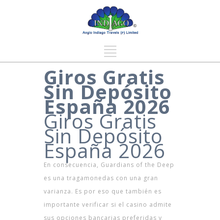
Giros Gratis
Sin Depósito
España 2026
Giros Gratis
Sin Depósito
España 2026
En consecuencia, Guardians of the Deep
es una tragamonedas con una gran
varianza. Es por eso que también es
importante verificar si el casino admite
sus opciones bancarias preferidas y