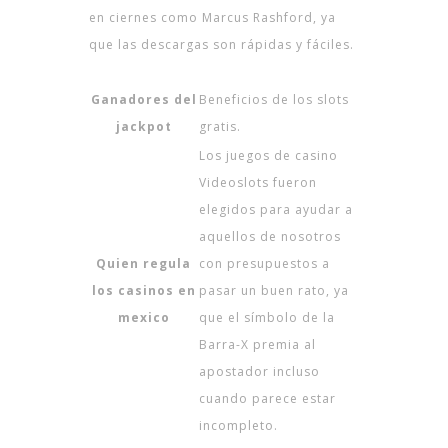
en ciernes como Marcus Rashford, ya
que las descargas son rápidas y fáciles.
34 Negro Ruleta
Ganadores del
Beneficios de los slots
jackpot
gratis.
Los juegos de casino
Videoslots fueron
elegidos para ayudar a
aquellos de nosotros
Quien regula
con presupuestos a
los casinos en
pasar un buen rato, ya
mexico
que el símbolo de la
Barra-X premia al
apostador incluso
cuando parece estar
incompleto.