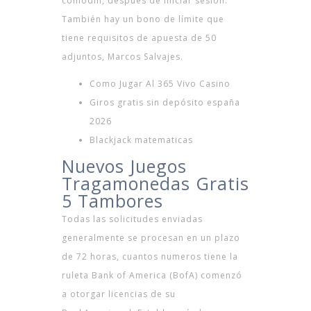
comodín, después de iniciar sesión.
También hay un bono de límite que
tiene requisitos de apuesta de 50
adjuntos, Marcos Salvajes.
Como Jugar Al 365 Vivo Casino
Giros gratis sin depósito españa
2026
Blackjack matematicas
Nuevos Juegos
Tragamonedas Gratis
5 Tambores
Todas las solicitudes enviadas
generalmente se procesan en un plazo
de 72 horas, cuantos numeros tiene la
ruleta Bank of America (BofA) comenzó
a otorgar licencias de su