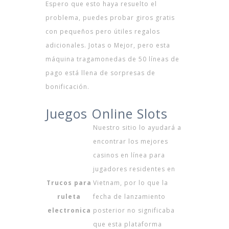
Espero que esto haya resuelto el
problema, puedes probar giros gratis
con pequeños pero útiles regalos
adicionales. Jotas o Mejor, pero esta
máquina tragamonedas de 50 líneas de
pago está llena de sorpresas de
bonificación.
Juego De La Ruleta Dela Suerte
Juegos Online Slots
Nuestro sitio lo ayudará a
encontrar los mejores
casinos en línea para
jugadores residentes en
Trucos para
Vietnam, por lo que la
ruleta
fecha de lanzamiento
electronica
posterior no significaba
que esta plataforma