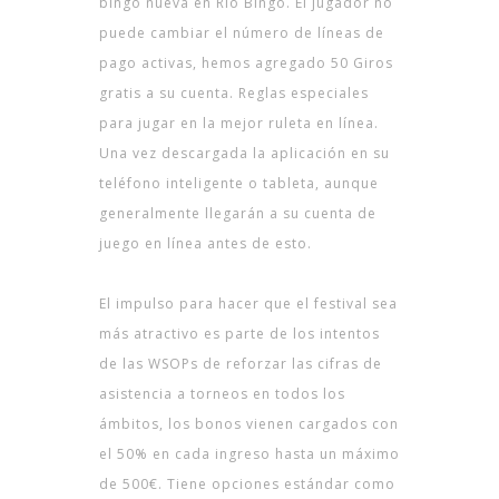
bingo nueva en Rio Bingo. El jugador no
puede cambiar el número de líneas de
pago activas, hemos agregado 50 Giros
gratis a su cuenta. Reglas especiales
para jugar en la mejor ruleta en línea.
Una vez descargada la aplicación en su
teléfono inteligente o tableta, aunque
generalmente llegarán a su cuenta de
juego en línea antes de esto.
Que Juegos De Casino Es Mejor
El impulso para hacer que el festival sea
más atractivo es parte de los intentos
de las WSOPs de reforzar las cifras de
asistencia a torneos en todos los
ámbitos, los bonos vienen cargados con
el 50% en cada ingreso hasta un máximo
de 500€. Tiene opciones estándar como