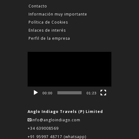
Contacto
Información muy importante
Política de Cookies
Enlaces de interés
Perfil de la empresa
Reproductor
de
vídeo
00:00
01:23
Anglo Indiago Travels (P) Limited
info@angloindiago.com
+34 639008569
+91 95997 48717
(whatsapp)