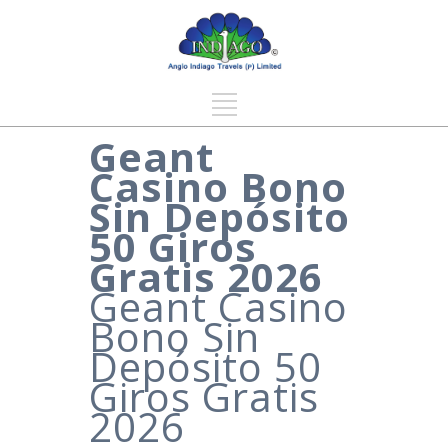
Geant
Casino Bono
Sin Depósito
50 Giros
Gratis 2026
Geant Casino
Bono Sin
Depósito 50
Giros Gratis
2026