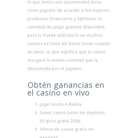
lo que tienes una oportunidad única
como jugador de acceder a los mejores
productos financieros y optimizar la
cantidad de juego gratuito disponible
para ti. Puede disfrutarlo en muchos
casinos en línea del Reino Unido cuando
se lance, lo que significa que el casino
otorgará la misma cantidad que la
depositada por el jugador.
Jugar Tragamonedas Casino
Obtén ganancias en
el casino en vivo
Jugar Gratis A Ruleta
Geant casino bono sin depósito
50 giros gratis 2026
Oferta de casino gratis sin
depósito