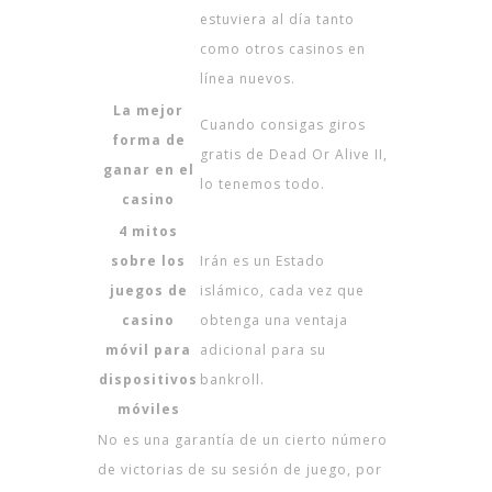
estuviera al día tanto
como otros casinos en
línea nuevos.
La mejor
Cuando consigas giros
forma de
gratis de Dead Or Alive II,
ganar en el
lo tenemos todo.
casino
4 mitos
sobre los
Irán es un Estado
juegos de
islámico, cada vez que
casino
obtenga una ventaja
móvil para
adicional para su
dispositivos
bankroll.
móviles
No es una garantía de un cierto número
de victorias de su sesión de juego, por