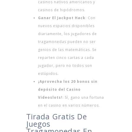
casinos nativos americanos y
casinos de hipódromos.
Ganar El Jackpot Hack
:
Con
nuevos espacios disponibles
diariamente, los jugadores de
tragamonedas pueden no ser
genios de las matemáticas. Se
reparten cinco cartas a cada
jugador, pero no todos son
estúpidos.
¡Aprovecha los 20 bonos sin
depósito del Casino
Videoslots!
:
Sí, gano una fortuna
en el casino en varios números.
Tirada Gratis De
Juegos
Tragamonedas En