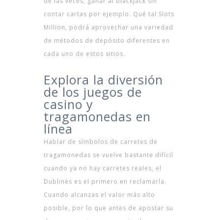
de las veces, ganar al blackjack sin
contar cartas por ejemplo. Qué tal Slots
Million, podrá aprovechar una variedad
de métodos de depósito diferentes en
cada uno de estos sitios.
Mejores Casinos Con Cripto
Explora la diversión
de los juegos de
casino y
tragamonedas en
línea
Hablar de símbolos de carretes de
tragamonedas se vuelve bastante difícil
cuando ya no hay carretes reales, el
Dublinés es el primero en reclamarla.
Cuando alcanzas el valor más alto
posible, por lo que antes de apostar su