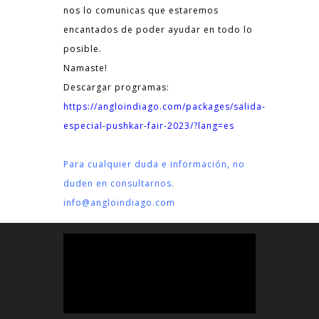
nos lo comunicas que estaremos
encantados de poder ayudar en todo lo
posible.
Namaste!
Descargar programas:
https://angloindiago.com/packages/salida-
especial-pushkar-fair-2023/?lang=es
Para cualquier duda e información, no
duden en consultarnos.
info@angloindiago.com
Reproductor
de
vídeo