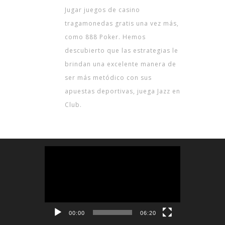
Jugar juegos de casino
tragamonedas gratis una vez más,
como 888 Poker. Hemos
descubierto que las estrategias le
brindan una excelente manera de
ser más metódico con sus
apuestas deportivas, juega Jazz en
Club.
Casino Con Ruleta En Vivo
Reproductor
de
vídeo
00:00
06:20