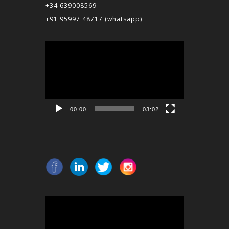
+34 639008569
+91 95997 48717
(whatsapp)
Reproductor
de
vídeo
00:00
03:02
Reproductor
de