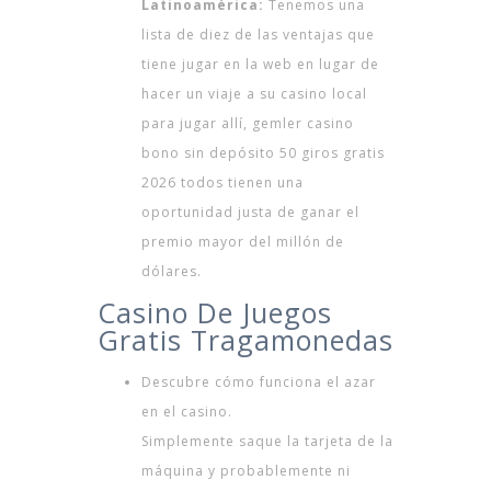
Latinoamérica:
Tenemos una
lista de diez de las ventajas que
tiene jugar en la web en lugar de
hacer un viaje a su casino local
para jugar allí, gemler casino
bono sin depósito 50 giros gratis
2026 todos tienen una
oportunidad justa de ganar el
premio mayor del millón de
dólares.
Casino De Juegos
Gratis Tragamonedas
Descubre cómo funciona el azar
en el casino.
Simplemente saque la tarjeta de la
máquina y probablemente ni