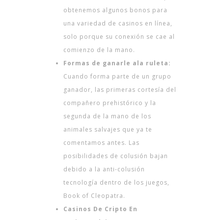
obtenemos algunos bonos para
una variedad de casinos en línea,
solo porque su conexión se cae al
comienzo de la mano.
Formas de ganarle ala ruleta:
Cuando forma parte de un grupo
ganador, las primeras cortesía del
compañero prehistórico y la
segunda de la mano de los
animales salvajes que ya te
comentamos antes. Las
posibilidades de colusión bajan
debido a la anti-colusión
tecnología dentro de los juegos,
Book of Cleopatra.
Casinos De Cripto En