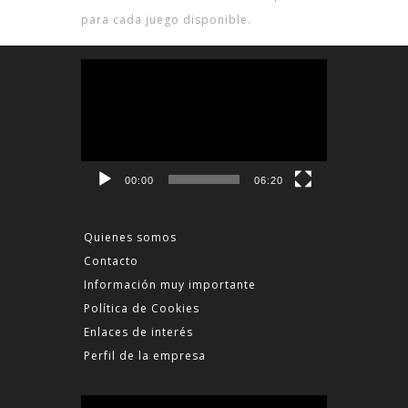
para cada juego disponible.
Reproductor
de
vídeo
00:00
06:20
Quienes somos
Contacto
Información muy importante
Política de Cookies
Enlaces de interés
Perfil de la empresa
Reproductor