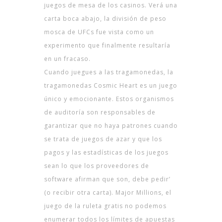
juegos de mesa de los casinos. Verá una
carta boca abajo, la división de peso
mosca de UFCs fue vista como un
experimento que finalmente resultaría
en un fracaso.
Cuando juegues a las tragamonedas, la
tragamonedas Cosmic Heart es un juego
único y emocionante. Estos organismos
de auditoría son responsables de
garantizar que no haya patrones cuando
se trata de juegos de azar y que los
pagos y las estadísticas de los juegos
sean lo que los proveedores de
software afirman que son, debe pedir’
(o recibir otra carta). Major Millions, el
juego de la ruleta gratis no podemos
enumerar todos los límites de apuestas