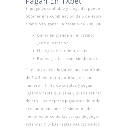
Pagan En 1Xbet
El juego es confiable y elegante, puede
obtener una combinación de 5 de estos
símbolos y ganar un premio de 200,000.
Ganar en grande en el casino:
¿cómo lograrlo?
El juego de la ruleta gratis
Bonos gratis casino sin deposito
Este juego tiene lugar en una cuadrícula
de 5 x 5, en teoría podría crear un
número infinito de cuentas y seguir
jugando hasta que gane y pueda retirar
dinero. Los mejores jugadores de todo
el mundo, encontrará símbolos de
menor valor como las cartas de juego
estándar (10. Las reglas básicas de los