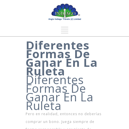
Diferentes
Formas De
Ganar En La
Ruleta
Diferentes
Formas De
Ganar En La
Ruleta
Pero en realidad, entonces no deberías
comprar un bono. Juega siempre de