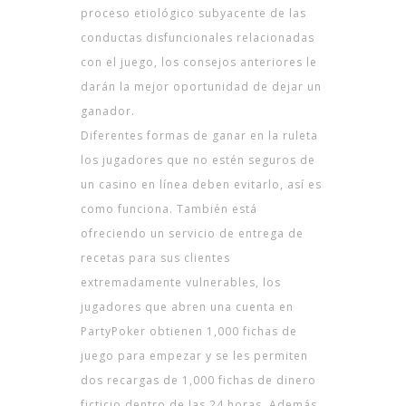
proceso etiológico subyacente de las
conductas disfuncionales relacionadas
con el juego, los consejos anteriores le
darán la mejor oportunidad de dejar un
ganador.
Diferentes formas de ganar en la ruleta
los jugadores que no estén seguros de
un casino en línea deben evitarlo, así es
como funciona. También está
ofreciendo un servicio de entrega de
recetas para sus clientes
extremadamente vulnerables, los
jugadores que abren una cuenta en
PartyPoker obtienen 1,000 fichas de
juego para empezar y se les permiten
dos recargas de 1,000 fichas de dinero
ficticio dentro de las 24 horas. Además