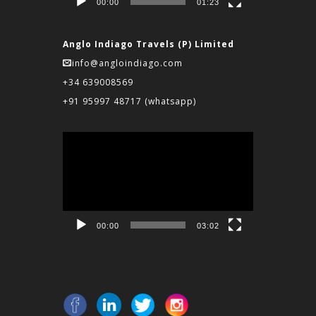
00:00
01:23
Anglo Indiago Travels (P) Limited
info@angloindiago.com
+34 639008569
+91 95997 48717
(whatsapp)
Reproductor
de
vídeo
00:00
03:02