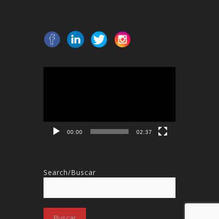
Reproductor
de
vídeo
00:00
02:37
Search/Buscar
Buscar: