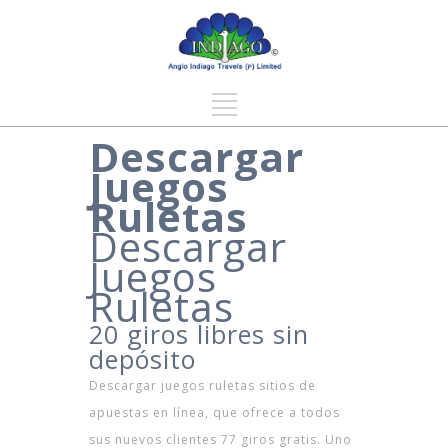
Descargar
Juegos
Ruletas
Descargar
Juegos
Ruletas
20 giros libres sin
depósito
Descargar juegos ruletas sitios de
apuestas en línea, que ofrece a todos
sus nuevos clientes 77 giros gratis. Uno