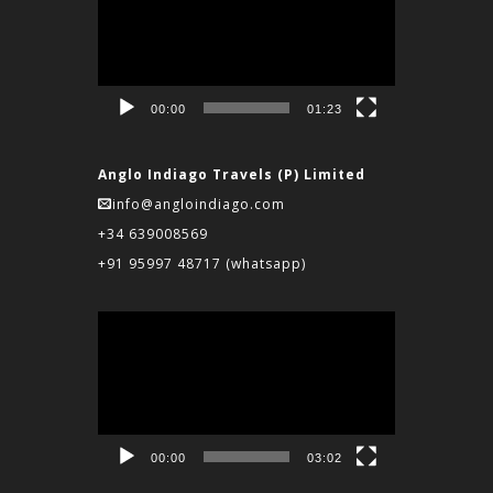
de
vídeo
00:00
01:23
Anglo Indiago Travels (P) Limited
info@angloindiago.com
+34 639008569
+91 95997 48717
(whatsapp)
Reproductor
de
vídeo
00:00
03:02