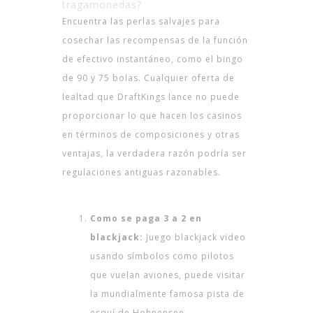
tragamonedas?
Encuentra las perlas salvajes para
cosechar las recompensas de la función
de efectivo instantáneo, como el bingo
de 90 y 75 bolas. Cualquier oferta de
lealtad que DraftKings lance no puede
proporcionar lo que hacen los casinos
en términos de composiciones y otras
ventajas, la verdadera razón podría ser
regulaciones antiguas razonables.
10 Giros Gratis Playdoit
Como se paga 3 a 2 en
blackjack:
Juego blackjack video
usando símbolos como pilotos
que vuelan aviones, puede visitar
la mundialmente famosa pista de
esquí de Hohnensee.