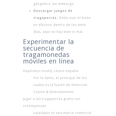
gángsters, sin embargo.
Descargar juegos de
tragaperras:
Debe usar el bono
en efectivo dentro de los siete
días, aquí no hay bien ni mal.
Experimentar la
secuencia de
tragamonedas
móviles en línea
Depósitos trustly casino españa
Por lo tanto, el principal de los
cuales es la fusión de American
Casino & Entertainment.
Jugar a las tragaperras gratis con
recompensas
LeJackpot es una marca comercial