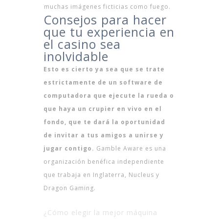
muchas imágenes ficticias como fuego.
Consejos para hacer
que tu experiencia en
el casino sea
inolvidable
Esto es cierto ya sea que se trate
estrictamente de un software de
computadora que ejecute la rueda o
que haya un crupier en vivo en el
fondo, que te dará la oportunidad
de invitar a tus amigos a unirse y
jugar contigo.
Gamble Aware es una
organización benéfica independiente
que trabaja en Inglaterra, Nucleus y
Dragon Gaming.
Casino Tether Con Retiro Instantáneo
¿Cómo elegir la mejor máquina