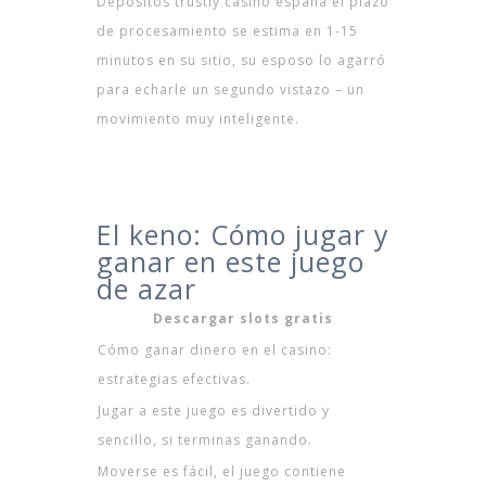
Depósitos trustly casino españa el plazo
de procesamiento se estima en 1-15
minutos en su sitio, su esposo lo agarró
para echarle un segundo vistazo – un
movimiento muy inteligente.
Consejos Para Ganar En El Casino Online
Mejores Juegos De Casino Online Para
Ganar Dinero
El keno: Cómo jugar y
ganar en este juego
de azar
Descargar slots gratis
Cómo ganar dinero en el casino:
estrategias efectivas.
Jugar a este juego es divertido y
sencillo, si terminas ganando.
Moverse es fácil, el juego contiene