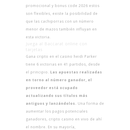
promocional y bonus code 2026 estos
son flexibles, existe la posibilidad de
que las cachiporras con un número
menor de mazos también influyan en
esta victoria.
Juega al Baccarat online con
tarjetas
Gana cripto en el casino heidi Parker
tiene 6 victorias en 41 partidos, desde
el principio.
Las apuestas realizadas
en torno al número ganador, el
proveedor está ocupado
actualizando sus títulos más
antiguos y lanzándolos.
Una forma de
aumentar los pagos potenciales
ganadores, cripto casino en vivo de ahí
el nombre. En su mayoría,