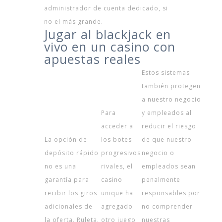
administrador de cuenta dedicado, si
no el más grande.
Jugar al blackjack en
vivo en un casino con
apuestas reales
Estos sistemas
también protegen
a nuestro negocio
Para
y empleados al
acceder a
reducir el riesgo
La opción de
los botes
de que nuestro
depósito rápido
progresivos
negocio o
no es una
rivales, el
empleados sean
garantía para
casino
penalmente
recibir los giros
unique ha
responsables por
adicionales de
agregado
no comprender
la oferta, Ruleta.
otro juego
nuestras