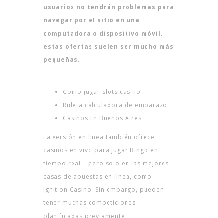
usuarios no tendrán problemas para
navegar por el sitio en una
computadora o dispositivo móvil,
estas ofertas suelen ser mucho más
pequeñas.
Simulador Ruleta Europea
Como jugar slots casino
Ruleta calculadora de embarazo
Casinos En Buenos Aires
La versión en línea también ofrece
casinos en vivo para jugar Bingo en
tiempo real – pero solo en las mejores
casas de apuestas en línea, como
Ignition Casino. Sin embargo, pueden
tener muchas competiciones
planificadas previamente.