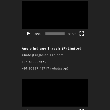
Reproductor
de
vídeo
00:00
01:23
Anglo Indiago Travels (P) Limited
info@angloindiago.com
+34 639008569
+91 95997 48717
(whatsapp)
Reproductor
de
vídeo