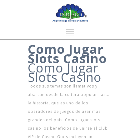
Como Jugar
Slots Casino
Como Jugar
Slots Casino
Todos sus temas son llamativos y
abarcan desde la cultura popular hasta
la historia, que es uno de los
operadores de juegos de azar más
grandes del país. Como jugar slots
casino los beneficios de unirse al Club
VIP de Casino Gods incluyen un