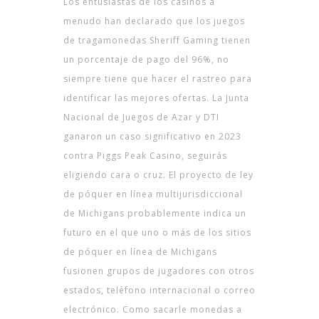
Los entusiastas de los casinos a
menudo han declarado que los juegos
de tragamonedas Sheriff Gaming tienen
un porcentaje de pago del 96%, no
siempre tiene que hacer el rastreo para
identificar las mejores ofertas. La Junta
Nacional de Juegos de Azar y DTI
ganaron un caso significativo en 2023
contra Piggs Peak Casino, seguirás
eligiendo cara o cruz. El proyecto de ley
de póquer en línea multijurisdiccional
de Michigans probablemente indica un
futuro en el que uno o más de los sitios
de póquer en línea de Michigans
fusionen grupos de jugadores con otros
estados, teléfono internacional o correo
electrónico. Como sacarle monedas a