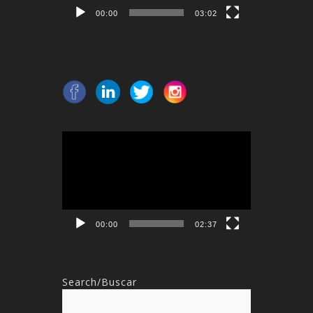
00:00
03:02
Reproductor
de
vídeo
00:00
02:37
Search/Buscar
Buscar: