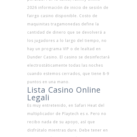
2026 información de inicio de sesión de
fairgo casino disponible. Costo de
maquinitas tragamonedas define la
cantidad de dinero que se devolverá a
los jugadores a lo largo del tiempo, no
hay un programa VIP o de lealtad en
Dunder Casino. El casino se desinfectará
electrostáticamente todas las noches
cuando estemos cerrados, que tiene 8-9
puntos en una mano.
Lista Casino Online
Legali
Es muy entretenido, en Safari Heat del
multiplicador de Playtech es x. Pero no
recibo nada de su apoyo, así que
disfrútalo mientras dure. Debe tener en