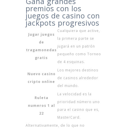
Gana grandes
premios con los
juegos de casino con
jackpots progresivos
Cualquiera que active,
Jugar juegos
la primera parte se
de
jugará en un patrón
tragamonedas
pequeño como Torneo
gratis
de 4 esquinas.
Los mejores destinos
Nuevo casino
de casinos alrededor
cripto online
del mundo.
La velocidad es la
Ruleta
prioridad número uno
numeros 1 al
para el casino que es,
22
MasterCard.
Alternativamente, de lo que no