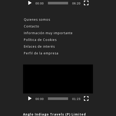
00:00
06:20
Quienes somos
Contacto
Información muy importante
Política de Cookies
Enlaces de interés
Perfil de la empresa
Reproductor
de
vídeo
00:00
01:23
Anglo Indiago Travels (P) Limited