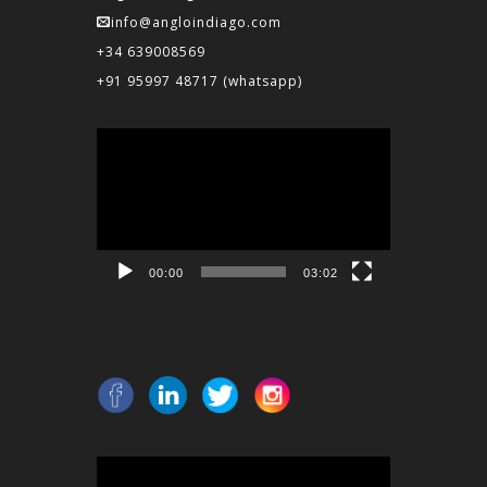
info@angloindiago.com
+34 639008569
+91 95997 48717
(whatsapp)
Reproductor
de
vídeo
00:00
03:02
Reproductor