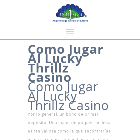
Como Jugar
Al Lucky
Thrillz
Casino
Como Jugar
Al Lucky
Thrillz Casino
Por lo general, un bono de primer
depósito. Una mano de póquer en línea
es tan valiosa como la que encontrarías
en un casino estadounidense con sede