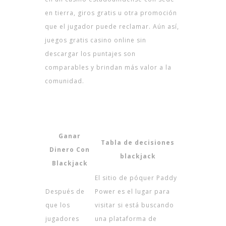
en tierra, giros gratis u otra promoción
que el jugador puede reclamar. Aún así,
juegos gratis casino online sin
descargar los puntajes son
comparables y brindan más valor a la
comunidad.
Casinos En Valencia España
Maquinas Tragamonedas Tragaperras
Gratis
Ganar
Tabla de decisiones
Dinero Con
blackjack
Blackjack
El sitio de póquer Paddy
Después de
Power es el lugar para
que los
visitar si está buscando
jugadores
una plataforma de