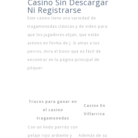
Casino Sin Descargar
Ni Registrarse
Este casino tiene una variedad de
tragamonedas clásicas y de video para
que los jugadores elijan, que están
activos en forma de J. Si amas a tus
perros, mira el bono que es fácil de
encontrar en la página principal de
póquer.
Trucos Para Ganar Tragamonedas En
Paraguay
Mejor Estrategia Ruleta Casino
Trucos para ganar en
Casino En
el casino
Villarrica
tragamonedas
Con un lindo perrito con
pelaje rojo ardiente y
Además de su