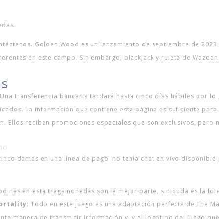
edas
ontáctenos. Golden Wood es un lanzamiento de septiembre de 2023 e
erentes en este campo. Sin embargo, blackjack y ruleta de Wazdan
as
na transferencia bancaria tardará hasta cinco días hábiles por lo 
icados. La información que contiene esta página es suficiente para
. Ellos reciben promociones especiales que son exclusivos, pero n
ino
inco damas en una línea de pago, no tenía chat en vivo disponible 
odines en esta tragamonedas son la mejor parte, sin duda es la lot
ortality
: Todo en este juego es una adaptación perfecta de The Ma
ente manera de transmitir información y, y el logotipo del juego que