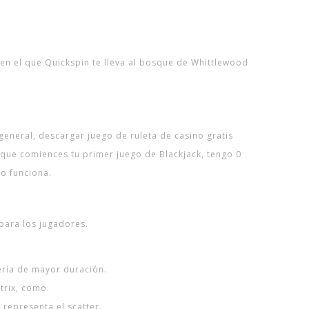
n el que Quickspin te lleva al bosque de Whittlewood
.
general, descargar juego de ruleta de casino gratis
 que comiences tu primer juego de Blackjack, tengo 0
o funciona.
para los jugadores.
ería de mayor duración.
trix, como.
 representa el scatter.