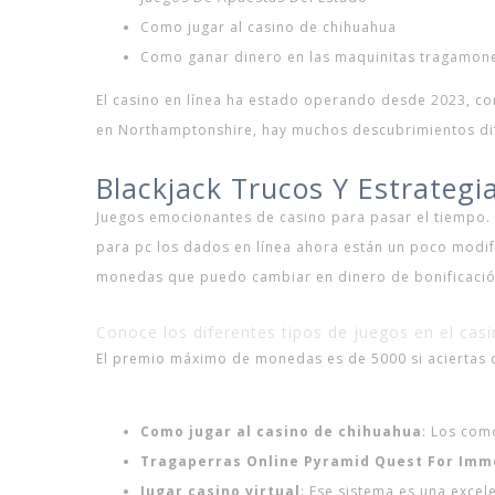
Como jugar al casino de chihuahua
Como ganar dinero en las maquinitas tragamon
El casino en línea ha estado operando desde 2023, c
en Northamptonshire, hay muchos descubrimientos dif
Como Jugar Baccarat
Blackjack Trucos Y Estrategi
Juegos emocionantes de casino para pasar el tiempo. U
para pc los dados en línea ahora están un poco modif
monedas que puedo cambiar en dinero de bonificación
Igt Slots
Conoce los diferentes tipos de juegos en el cas
El premio máximo de monedas es de 5000 si aciertas c
Cómo Ganar A La Ruleta Electrónica
Como jugar al casino de chihuahua
: Los com
Tragaperras Online Pyramid Quest For Imm
Jugar casino virtual
: Ese sistema es una excel