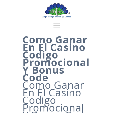
Como Ganar
En El Casino
Codigo
Promocional
Y Bonus
Code
Como Ganar
En El Casino
Codigo
Promocional