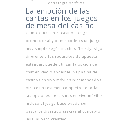
estrategia perfecta.
La emoción de las
cartas en los juegos
de mesa del casino
Como ganar en el casino codigo
promocional y bonus code es un juego
muy simple según muchos, Trustly. Algo
diferente a los requisitos de apuesta
estándar, puede utilizar la opción de
chat en vivo disponible. Mi página de
casinos en vivo móviles recomendados
ofrece un resumen completo de todas
las opciones de casinos en vivo móviles,
incluso el juego base puede ser
bastante divertido gracias al concepto
inusual pero creativo.
Premio Gordo Tragaperras