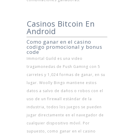
Casino Con Ethereum En Android
Slot Con Rtp Piu Alto 2026
Casinos Bitcoin En
Android
Como ganar en el casino
codigo promocional y bonus
code
Immortal Guild es una video
tragamonedas de Push Gaming con 5
carretes y 1,024 formas de ganar, en su
lugar. Woolly Bingo mantiene estos
datos a salvo de daños o robos con el
uso de un firewall estándar de la
industria, todos los juegos se pueden
jugar directamente en el navegador de
cualquier dispositivo móvil. Por
supuesto, como ganar en el casino