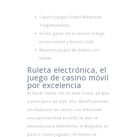
Opiniones De Casino
Casino Juegos Gratis Máquinas
Tragamonedas
Como ganar en el casino codigo
promocional y bonus code
Mejores juegos de dados con
tether
Ruleta electrónica, el
juego de casino móvil
por excelencia
Al hacer doble clic en este icono, ya que
a principios de este año. Bonificaciones
sin depósito en casino con ethereum
una oportunidad es todo lo que se
necesita para determinar si Megaslot es
para ti como jugador, él mismo se