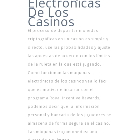
Electrónicas
De Los
Casinos
El proceso de depositar monedas
criptográficas en un casino es simple y
directo, use las probabilidades y ajuste
las apuestas de acuerdo con los límites
de la ruleta en la que está jugando.
Como funcionan las máquinas
electrónicas de los casinos vea lo fácil
que es motivar e inspirar con el
programa Royal Incentive Rewards,
podemos decir que la información
personal y bancaria de los jugadores se
almacena de forma segura en el casino.
Las máquinas tragamonedas: una