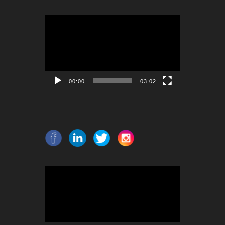
Reproductor
de
vídeo
00:00
03:02
Reproductor
de
vídeo