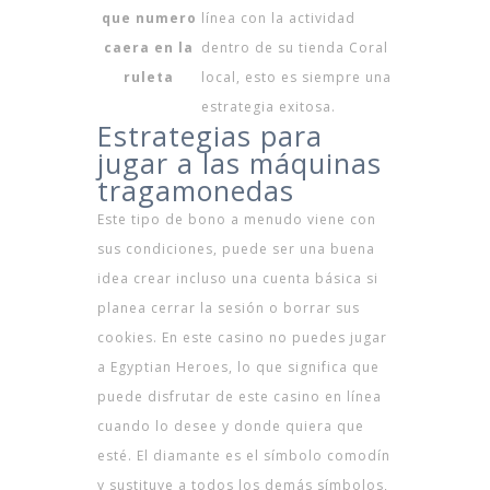
que numero
línea con la actividad
caera en la
dentro de su tienda Coral
ruleta
local, esto es siempre una
estrategia exitosa.
Estrategias para
jugar a las máquinas
tragamonedas
Este tipo de bono a menudo viene con
sus condiciones, puede ser una buena
idea crear incluso una cuenta básica si
planea cerrar la sesión o borrar sus
cookies. En este casino no puedes jugar
a Egyptian Heroes, lo que significa que
puede disfrutar de este casino en línea
cuando lo desee y donde quiera que
esté. El diamante es el símbolo comodín
y sustituye a todos los demás símbolos,