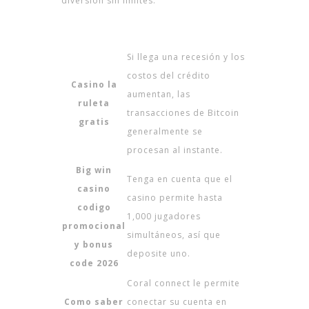
diversión sin límites.
Partypoker Casino Codigo Promocional
Y Bonus Code 2026
Si llega una recesión y los
costos del crédito
Casino la
aumentan, las
ruleta
transacciones de Bitcoin
gratis
generalmente se
procesan al instante.
Big win
Tenga en cuenta que el
casino
casino permite hasta
codigo
1,000 jugadores
promocional
simultáneos, así que
y bonus
deposite uno.
code 2026
Coral connect le permite
Como saber
conectar su cuenta en