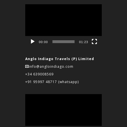
Reproductor
de
vídeo
00:00
01:23
Anglo Indiago Travels (P) Limited
info@angloindiago.com
+34 639008569
+91 95997 48717
(whatsapp)
Reproductor
de
vídeo