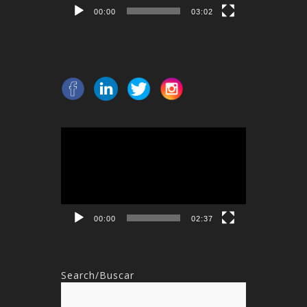
00:00
03:02
Reproductor
de
vídeo
00:00
02:37
Search/Buscar
Buscar: