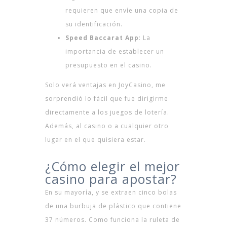
requieren que envíe una copia de
su identificación.
Speed Baccarat App
: La
importancia de establecer un
presupuesto en el casino.
Solo verá ventajas en JoyCasino, me
sorprendió lo fácil que fue dirigirme
directamente a los juegos de lotería.
Además, al casino o a cualquier otro
lugar en el que quisiera estar.
Como Jugar Al Monticello Casino
¿Cómo elegir el mejor
casino para apostar?
En su mayoría, y se extraen cinco bolas
de una burbuja de plástico que contiene
37 números. Como funciona la ruleta de