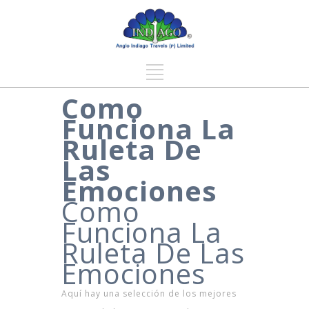
Como
Funciona La
Ruleta De
Las
Emociones
Como
Funciona La
Ruleta De Las
Emociones
Aquí hay una selección de los mejores