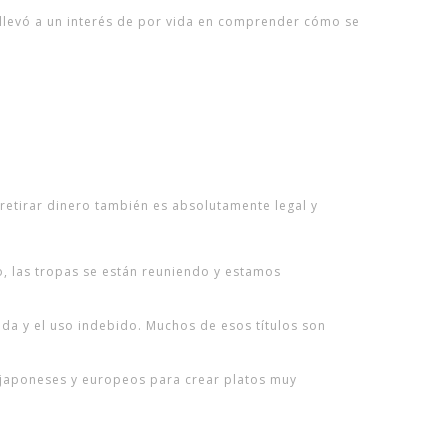
 llevó a un interés de por vida en comprender cómo se
 retirar dinero también es absolutamente legal y
o, las tropas se están reuniendo y estamos
ida y el uso indebido. Muchos de esos títulos son
japoneses y europeos para crear platos muy