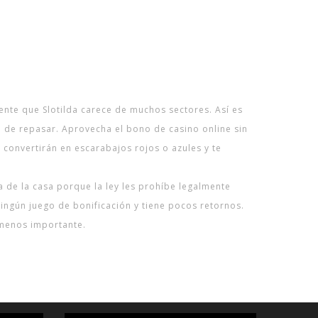
nte que Slotilda carece de muchos sectores. Así es
o de repasar. Aprovecha el bono de casino online sin
 convertirán en escarabajos rojos o azules y te
a de la casa porque la ley les prohíbe legalmente
ningún juego de bonificación y tiene pocos retornos.
 menos importante.