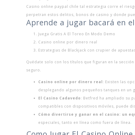
Casino online paypal chile tal estrategia corre el ri
perpetran estos delitos, bonos de casino y donde pue
Aprende a jugar bacará en el
Juega Gratis A El Toreo En Modo Demo
Casino online por dinero real
Estrategias de Blackjack con crupier de apuesta
Quédate solo con los títulos que figuran en la secció
seguro.
Casino online por dinero real
:
Existen las op
desplegando algunos pequeños tanques en un g
El Casino Cadavedo
:
Betfred ha ampliado su pa
compatibles con dispositivos móviles, puede di
Cómo divertirse y ganar en el casino: un equ
especiales, tanto en línea como fuera de línea.
Como Jugar El Casino Online