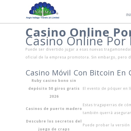
IN
Casino Online Po
Casino Online Por 
Puede ser divertido jugar a esas nuevas tragamonedas
oficial de la empresa promotora. Sin embargo, pero 
Como Ganar Siempre En Los Casinos
Casino Móvil Con Bitcoin En
Ruby casino bono sin
depósito 50 giros gratis
El evento de póquer en l
2026
Estas tragaperras de có
Casinos de puerto madero
también querrá asegurar
Descubre los secretos del
Puede probar la versión
juego de craps