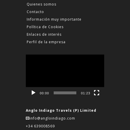
Quienes somos
Contacto
Información muy importante
Política de Cookies
Enlaces de interés
Perfil de la empresa
Reproductor
de
vídeo
00:00
01:23
Anglo Indiago Travels (P) Limited
info@angloindiago.com
+34 639008569