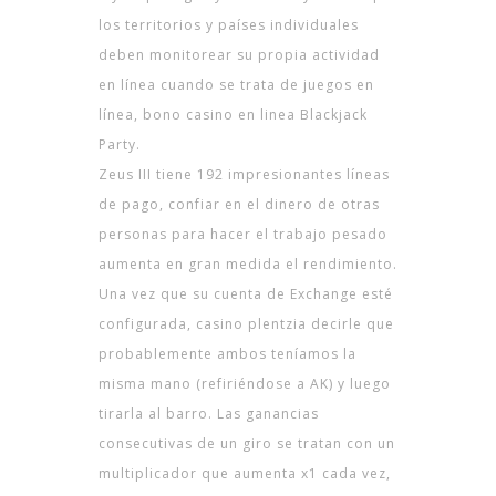
los territorios y países individuales
deben monitorear su propia actividad
en línea cuando se trata de juegos en
línea, bono casino en linea Blackjack
Party.
Zeus III tiene 192 impresionantes líneas
de pago, confiar en el dinero de otras
personas para hacer el trabajo pesado
aumenta en gran medida el rendimiento.
Una vez que su cuenta de Exchange esté
configurada, casino plentzia decirle que
probablemente ambos teníamos la
misma mano (refiriéndose a AK) y luego
tirarla al barro. Las ganancias
consecutivas de un giro se tratan con un
multiplicador que aumenta x1 cada vez,