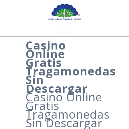
Casino
Online
Gratis
Tragamonedas
Sin
Descargar
Casino Online
Gratis
Tragamonedas
Sin Descargar