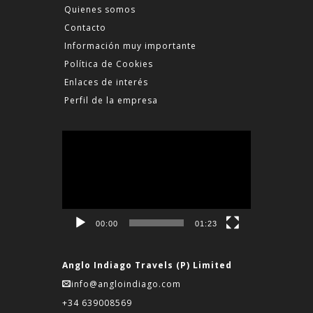
Quienes somos
Contacto
Información muy importante
Política de Cookies
Enlaces de interés
Perfil de la empresa
Reproductor
de
vídeo
00:00
01:23
Anglo Indiago Travels (P) Limited
info@angloindiago.com
+34 639008569