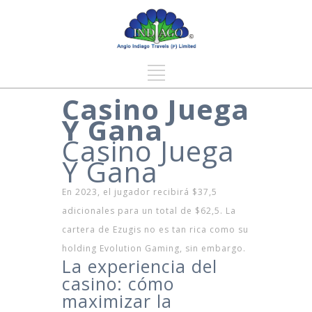
Casino Juega
Y Gana
Casino Juega
Y Gana
En 2023, el jugador recibirá $37,5
adicionales para un total de $62,5. La
cartera de Ezugis no es tan rica como su
holding Evolution Gaming, sin embargo.
La experiencia del
casino: cómo
maximizar la