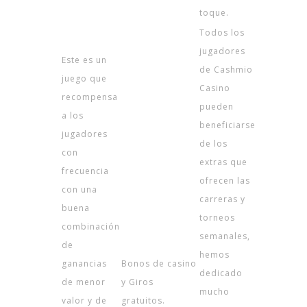
toque.
Todos los
jugadores
Este es un
de Cashmio
juego que
Casino
recompensa
pueden
a los
beneficiarse
jugadores
de los
con
extras que
frecuencia
ofrecen las
con una
carreras y
buena
torneos
combinación
semanales,
de
hemos
ganancias
Bonos de casino
dedicado
de menor
y Giros
mucho
valor y de
gratuitos.