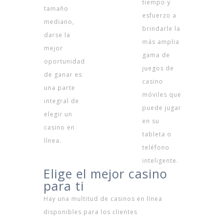
tiempo y
tamaño
esfuerzo a
mediano,
brindarle la
darse la
más amplia
mejor
gama de
oportunidad
juegos de
de ganar es
casino
una parte
móviles que
integral de
puede jugar
elegir un
en su
casino en
tableta o
línea.
teléfono
inteligente.
Elige el mejor casino
para ti
Hay una multitud de casinos en línea
disponibles para los clientes