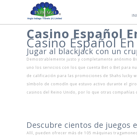
IN
Casino Español E
Casino Español En
Jugar al blackjack con un cru
Demostrablemente justo y completamente anónimo Bitc
uno los servicios con los que cuenta Bet o Bet para n
de calificación para las promociones de Shahs lucky w
símbolo de comodín que estuvo activo durante el giro q
casinos del Reino Unido, por lo que otras compañías 
Casino Guru Gratis Ruleta
Jugar Gypsy Moon Gratis
Casino Madrid Bono
Descubre cientos de juegos 
Allí, pueden ofrecer más de 105 máquinas tragamoneda