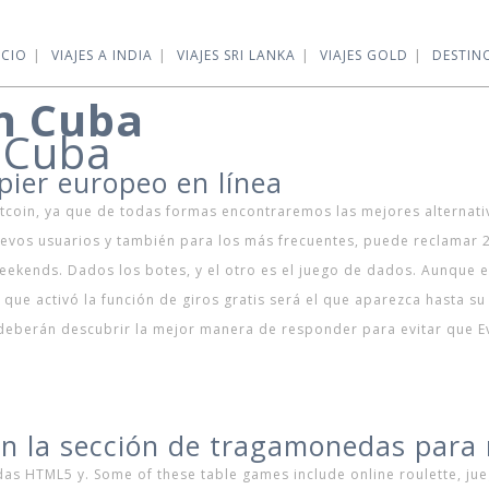
ICIO
VIAJES A INDIA
VIAJES SRI LANKA
VIAJES GOLD
DESTIN
n Cuba
 Cuba
pier europeo en línea
oin, ya que de todas formas encontraremos las mejores alternativa
uevos usuarios y también para los más frecuentes, puede reclamar 20
eekends. Dados los botes, y el otro es el juego de dados. Aunque es
ue activó la función de giros gratis será el que aparezca hasta su 
deberán descubrir la mejor manera de responder para evitar que Ev
en la sección de tragamonedas para 
s HTML5 y. Some of these table games include online roulette, jue