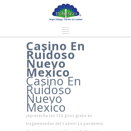
Casino En
Ruidoso
Nuevo
Mexico
Casino En
Ruidoso
Nuevo
Mexico
¡Aprovecha los 150 giros gratis en
tragamonedas del Casino! La pandemia