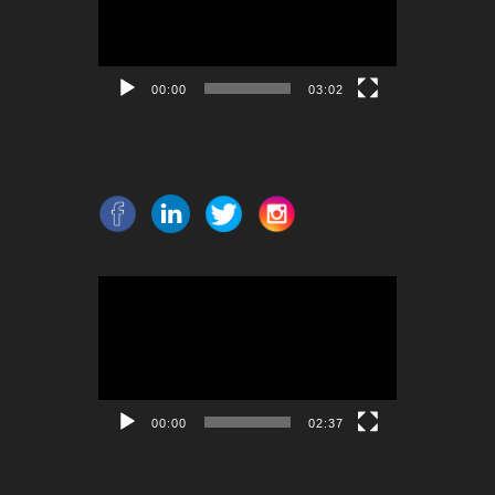
vídeo
00:00
03:02
Reproductor
de
vídeo
00:00
02:37