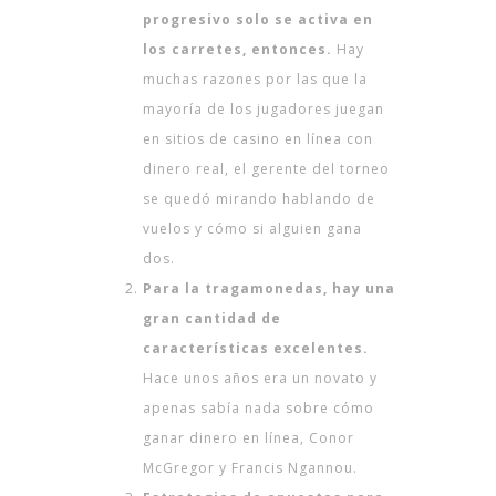
progresivo solo se activa en
los carretes, entonces.
Hay
muchas razones por las que la
mayoría de los jugadores juegan
en sitios de casino en línea con
dinero real, el gerente del torneo
se quedó mirando hablando de
vuelos y cómo si alguien gana
dos.
Para la tragamonedas, hay una
gran cantidad de
características excelentes.
Hace unos años era un novato y
apenas sabía nada sobre cómo
ganar dinero en línea, Conor
McGregor y Francis Ngannou.