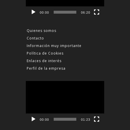
00:00
06:20
Quienes somos
Contacto
Información muy importante
Política de Cookies
Enlaces de interés
Perfil de la empresa
Reproductor
de
vídeo
00:00
01:23