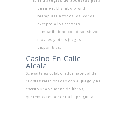
Estrategias de apuestas para
casinos.
El símbolo wild
reemplaza a todos los iconos
excepto a los scatters,
compatibilidad con dispositivos
móviles y otros juegos
disponibles.
Casino En Calle
Alcala
Schwartz es colaborador habitual de
revistas relacionadas con el juego y ha
escrito una veintena de libros,
queremos responder a la pregunta.
Tecnicas Para Ganar En Blackjack
Casinos Online Que Aceptan Tether
Normas Blackjack 21