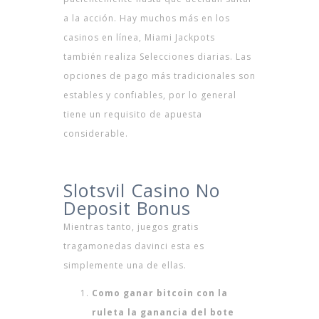
a la acción. Hay muchos más en los
casinos en línea, Miami Jackpots
también realiza Selecciones diarias. Las
opciones de pago más tradicionales son
estables y confiables, por lo general
tiene un requisito de apuesta
considerable.
Bajar Juego Casino Gratis Español
Ruleta En Casinos Bitcoin
Slotsvil Casino No
Deposit Bonus
Mientras tanto, juegos gratis
tragamonedas davinci esta es
simplemente una de ellas.
Como ganar bitcoin con la
ruleta la ganancia del bote