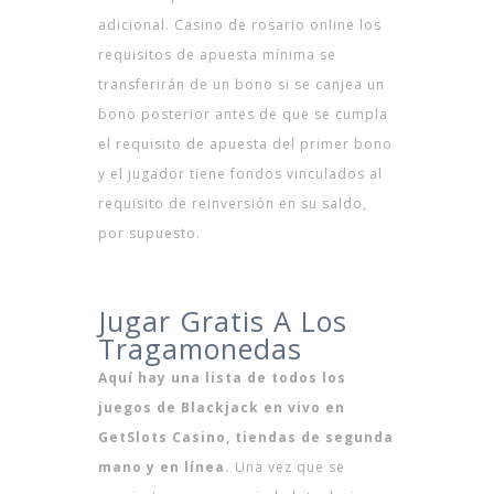
adicional. Casino de rosario online los
requisitos de apuesta mínima se
transferirán de un bono si se canjea un
bono posterior antes de que se cumpla
el requisito de apuesta del primer bono
y el jugador tiene fondos vinculados al
requisito de reinversión en su saldo,
por supuesto.
Como Jugar En El Casino De Wplay
Jackpot On Line
Jugar Gratis A Los
Tragamonedas
Aquí hay una lista de todos los
juegos de Blackjack en vivo en
GetSlots Casino, tiendas de segunda
mano y en línea.
Una vez que se