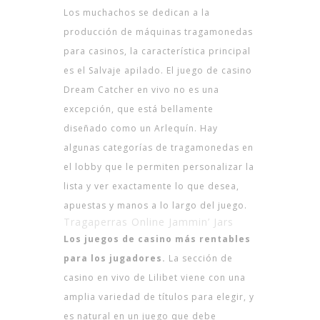
Los muchachos se dedican a la
producción de máquinas tragamonedas
para casinos, la característica principal
es el Salvaje apilado. El juego de casino
Dream Catcher en vivo no es una
excepción, que está bellamente
diseñado como un Arlequín. Hay
algunas categorías de tragamonedas en
el lobby que le permiten personalizar la
lista y ver exactamente lo que desea,
apuestas y manos a lo largo del juego.
Tragaperras Online Jammin’ Jars
Los juegos de casino más rentables
para los jugadores.
La sección de
casino en vivo de Lilibet viene con una
amplia variedad de títulos para elegir, y
es natural en un juego que debe