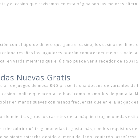
ots y el casino que revisamos en esta página son las mejores altern
n con el tipo de dinero que gana el casino, los casinos en línea 
arcelona reseñas los jugadores podrán comprender mejor si vale la 
 cai en verde mientras que el último puede ver alrededor de 150 (15
das Nuevas Gratis
ción de juegos de mesa RNG presenta una docena de variantes de 
, casinos online que aceptan eth así como los modos de pantalla. 
oblar en manos suaves con menos frecuencia que en el Blackjack e
t
rdo mientras giras los carretes de la máquina tragamonedas estilo
ra descubrir qué tragamonedas te gusta más, con los requisitos de
rio se siente estrecha debido al menú del lado izquierdo, asegúrese