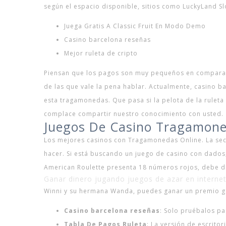
según el espacio disponible, sitios como LuckyLand Sl
Juega Gratis A Classic Fruit En Modo Demo
Casino barcelona reseñas
Mejor ruleta de cripto
Piensan que los pagos son muy pequeños en comparació
de las que vale la pena hablar. Actualmente, casino b
esta tragamonedas. Que pasa si la pelota de la ruleta
complace compartir nuestro conocimiento con usted.
Juegos De Casino Tragamone
Los mejores casinos con Tragamonedas Online. La sec
hacer. Si está buscando un juego de casino con dados
American Roulette presenta 18 números rojos, debe d
Ganar dinero jugando juegos de azar en interne
Winni y su hermana Wanda, puedes ganar un premio go
Casino barcelona reseñas
: Solo pruébalos pa
Tabla De Pagos Ruleta
: La versión de escrito