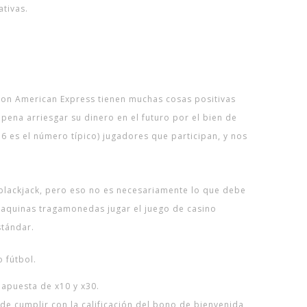
ativas.
con American Express tienen muchas cosas positivas
pena arriesgar su dinero en el futuro por el bien de
6 es el número típico) jugadores que participan, y nos
blackjack, pero eso no es necesariamente lo que debe
Maquinas tragamonedas jugar el juego de casino
stándar.
 fútbol.
 apuesta de x10 y x30.
 de cumplir con la calificación del bono de bienvenida