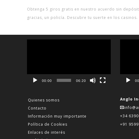
Fichas De Casino Monticello
Obtenga 5 giros gratis en nuestro acuerdo sin depósit
gracias, un policía. Descubre tu suerte en los casinos.
Tragamonedas En Peru
Reproductor
Reproduc
de
de
vídeo
vídeo
00:00
06:20
00
Anglo In
Quienes somos
info@a
Contacto
+34 639
Información muy importante
Política de Cookies
+91 959
Enlaces de interés