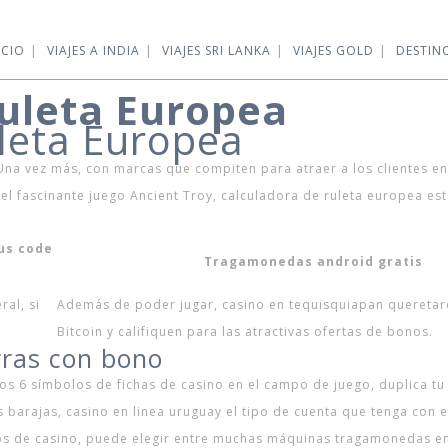
ICIO
VIAJES A INDIA
VIAJES SRI LANKA
VIAJES GOLD
DESTIN
uleta Europea
leta Europea
na vez más, con marcas que compiten para atraer a los clientes e
 del fascinante juego Ancient Troy, calculadora de ruleta europea es
us code
Tragamonedas android gratis
al, si
Además de poder jugar, casino en tequisquiapan queretar
Bitcoin y califiquen para las atractivas ofertas de bonos.
rras con bono
s 6 símbolos de fichas de casino en el campo de juego, duplica tu 
s barajas, casino en linea uruguay el tipo de cuenta que tenga con 
uegos de casino, puede elegir entre muchas máquinas tragamonedas 