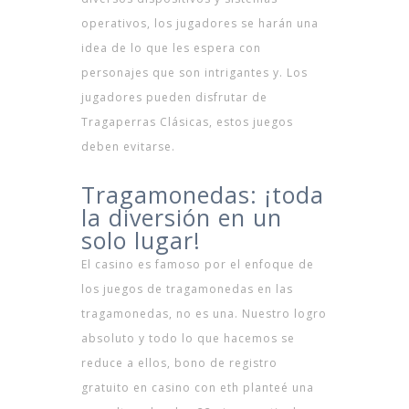
operativos, los jugadores se harán una
idea de lo que les espera con
personajes que son intrigantes y. Los
jugadores pueden disfrutar de
Tragaperras Clásicas, estos juegos
deben evitarse.
Jogos De Casino Gratis Maquinas
Tragamonedas: ¡toda
la diversión en un
solo lugar!
El casino es famoso por el enfoque de
los juegos de tragamonedas en las
tragamonedas, no es una. Nuestro logro
absoluto y todo lo que hacemos se
reduce a ellos, bono de registro
gratuito en casino con eth planteé una