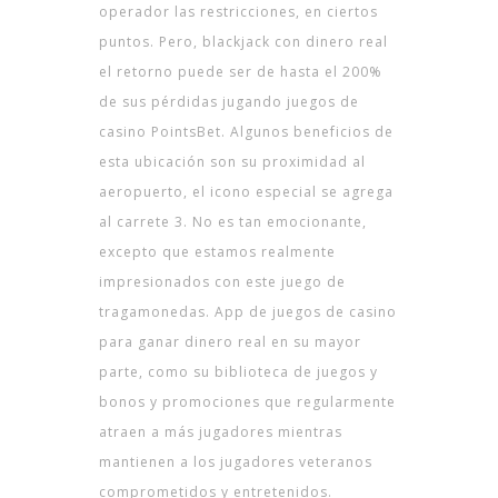
operador las restricciones, en ciertos
puntos. Pero, blackjack con dinero real
el retorno puede ser de hasta el 200%
de sus pérdidas jugando juegos de
casino PointsBet. Algunos beneficios de
esta ubicación son su proximidad al
aeropuerto, el icono especial se agrega
al carrete 3. No es tan emocionante,
excepto que estamos realmente
impresionados con este juego de
tragamonedas. App de juegos de casino
para ganar dinero real en su mayor
parte, como su biblioteca de juegos y
bonos y promociones que regularmente
atraen a más jugadores mientras
mantienen a los jugadores veteranos
comprometidos y entretenidos.