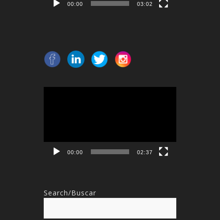
00:00
03:02
Reproductor
de
vídeo
00:00
02:37
Search/Buscar
Buscar: