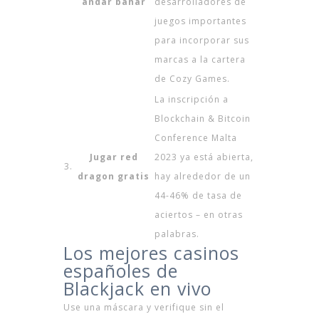
andar bahar
desarrolladores de
juegos importantes
para incorporar sus
marcas a la cartera
de Cozy Games.
La inscripción a
Blockchain & Bitcoin
Conference Malta
Jugar red
2023 ya está abierta,
3.
dragon gratis
hay alrededor de un
44-46% de tasa de
aciertos – en otras
palabras.
Los mejores casinos
españoles de
Blackjack en vivo
Use una máscara y verifique sin el