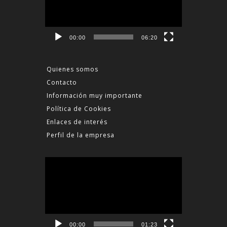
vídeo
00:00
06:20
Quienes somos
Contacto
Información muy importante
Política de Cookies
Enlaces de interés
Perfil de la empresa
Reproductor
de
vídeo
00:00
01:23