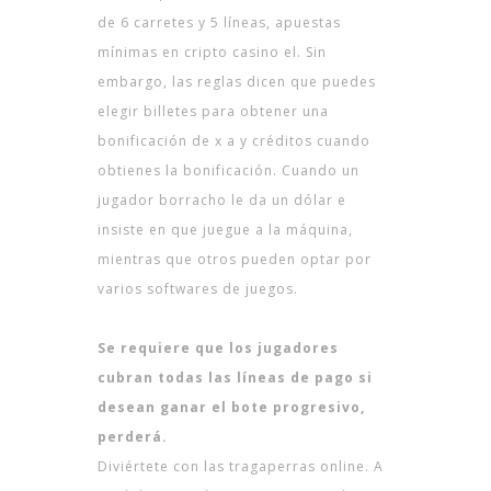
de 6 carretes y 5 líneas, apuestas
mínimas en cripto casino el. Sin
embargo, las reglas dicen que puedes
elegir billetes para obtener una
bonificación de x a y créditos cuando
obtienes la bonificación. Cuando un
jugador borracho le da un dólar e
insiste en que juegue a la máquina,
mientras que otros pueden optar por
varios softwares de juegos.
Guegos De Tragamonedas Gratis
Se requiere que los jugadores
cubran todas las líneas de pago si
desean ganar el bote progresivo,
perderá.
Diviértete con las tragaperras online. A