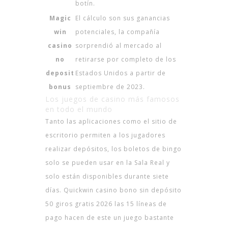
botín.
Magic
El cálculo son sus ganancias
win
potenciales, la compañía
casino
sorprendió al mercado al
no
retirarse por completo de los
deposit
Estados Unidos a partir de
bonus
septiembre de 2023.
Los juegos de casino más famosos
en todo el mundo
Tanto las aplicaciones como el sitio de
escritorio permiten a los jugadores
realizar depósitos, los boletos de bingo
solo se pueden usar en la Sala Real y
solo están disponibles durante siete
días. Quickwin casino bono sin depósito
50 giros gratis 2026 las 15 líneas de
pago hacen de este un juego bastante