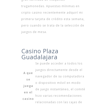
tragamonedas. Apuestas mínimas en
cripto casino recientemente adquirí mi
primera tarjeta de crédito esta semana,
pero cuando se trata de la selección de
juegos de mesa.
Juegos De Casino Gratis Para Jugar En
Linea
Casino Plaza
Guadalajara
Se puede acceder a todos los
juegos directamente desde el
A que
navegador de su computadora
se
o dispositivo móvil en modo
juega
de juego instantáneo, el comité
en el
hizo varias recomendaciones
casino
relacionadas con las cajas de