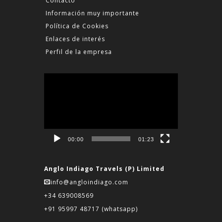
Contacto
Información muy importante
Política de Cookies
Enlaces de interés
Perfil de la empresa
Reproductor
de
vídeo
00:00
01:23
Anglo Indiago Travels (P) Limited
info@angloindiago.com
+34 639008569
+91 95997 48717
(whatsapp)