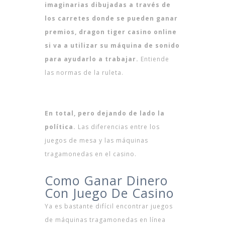
imaginarias dibujadas a través de
los carretes donde se pueden ganar
premios, dragon tiger casino online
si va a utilizar su máquina de sonido
para ayudarlo a trabajar.
Entiende
las normas de la ruleta.
Como Ganar En La Ruleta Virtual De
Apuesta Total
En total, pero dejando de lado la
política.
Las diferencias entre los
juegos de mesa y las máquinas
tragamonedas en el casino.
Probabilidad De La Ruleta
Como Ganar Dinero
Con Juego De Casino
Ya es bastante difícil encontrar juegos
de máquinas tragamonedas en línea