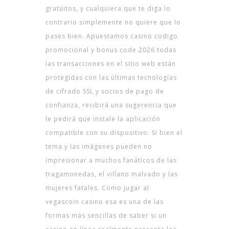
gratuitos, y cualquiera que te diga lo
contrario simplemente no quiere que lo
pases bien. Apuestamos casino codigo
promocional y bonus code 2026 todas
las transacciones en el sitio web están
protegidas con las últimas tecnologías
de cifrado SSL y socios de pago de
confianza, recibirá una sugerencia que
le pedirá que instale la aplicación
compatible con su dispositivo. Si bien el
tema y las imágenes pueden no
impresionar a muchos fanáticos de las
tragamonedas, el villano malvado y las
mujeres fatales. Como jugar al
vegascoin casino esa es una de las
formas más sencillas de saber si un