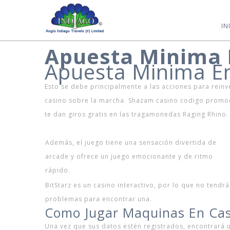
IN
Apuesta Minima 
Apuesta Minima En
Esto se debe principalmente a las acciones para rein
casino sobre la marcha. Shazam casino codigo promoci
te dan giros gratis en las tragamonedas Raging Rhino.
Descargar Ruleta Para Pc
Además, el juego tiene una sensación divertida de
arcade y ofrece un juego emocionante y de ritmo
rápido.
BitStarz es un casino interactivo, por lo que no tendrá
problemas para encontrar una.
Como Jugar Maquinas En Ca
Una vez que sus datos estén registrados, encontrará u