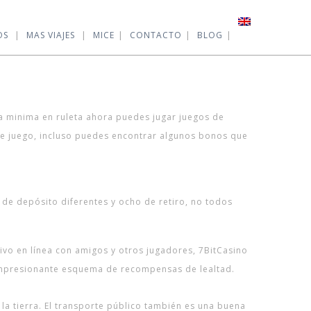
OS
MAS VIAJES
MICE
CONTACTO
BLOG
ta minima en ruleta ahora puedes jugar juegos de
de juego, incluso puedes encontrar algunos bonos que
e depósito diferentes y ocho de retiro, no todos
ivo en línea con amigos y otros jugadores, 7BitCasino
mpresionante esquema de recompensas de lealtad.
la tierra. El transporte público también es una buena