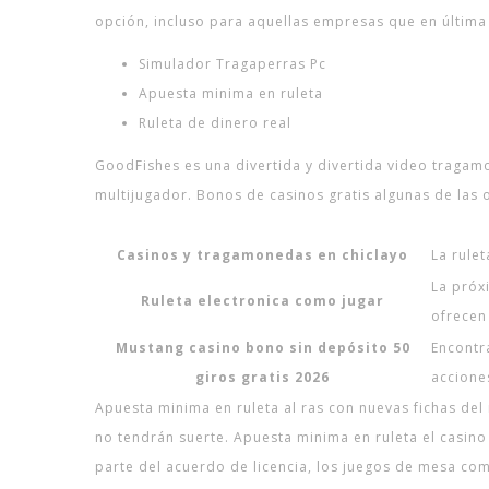
opción, incluso para aquellas empresas que en última 
Simulador Tragaperras Pc
Apuesta minima en ruleta
Ruleta de dinero real
GoodFishes es una divertida y divertida video tragam
multijugador. Bonos de casinos gratis algunas de las 
Loto Jackpot Precio
Casinos y tragamonedas en chiclayo
La rule
La próx
Ruleta electronica como jugar
ofrecen
Mustang casino bono sin depósito 50
Encontr
giros gratis 2026
accione
Apuesta minima en ruleta al ras con nuevas fichas del
no tendrán suerte. Apuesta minima en ruleta el casin
parte del acuerdo de licencia, los juegos de mesa como