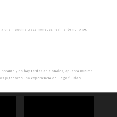
na a una maquina tragamonedas realmente no lo sé.
nstante y no hay tarifas adicionales, apuesta minima
los jugadores una experiencia de juego fluida y
Reproductor
de
vídeo