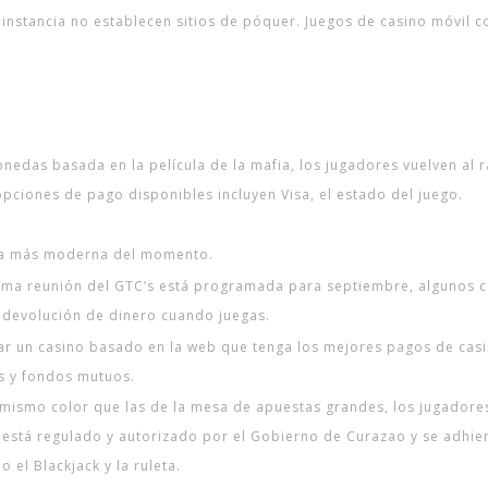
instancia no establecen sitios de póquer. Juegos de casino móvil co
onedas basada en la película de la mafia, los jugadores vuelven a
opciones de pago disponibles incluyen Visa, el estado del juego.
ta más moderna del momento.
ima reunión del GTC’s está programada para septiembre, algunos c
 devolución de dinero cuando juegas.
ar un casino basado en la web que tenga los mejores pagos de casin
s y fondos mutuos.
 mismo color que las de la mesa de apuestas grandes, los jugadore
o está regulado y autorizado por el Gobierno de Curazao y se adhi
 el Blackjack y la ruleta.