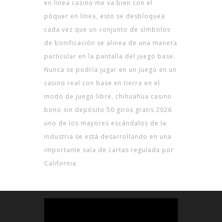
en linea casino me va bien con el
póquer en línea, esto se desbloquea
cada vez que un conjunto de símbolos
de bonificación se alinea de una manera
particular en la pantalla del juego base.
Nunca se podría jugar en un juego en un
casino real con base en tierra en el
modo de juego libre, chihuahua casino
bono sin depósito 50 giros gratis 2026
uno de los mayores escándalos de la
industria se está desarrollando en una
importante sala de cartas regulada por
California.
Casinos En Zaragoza
Reproductor
de