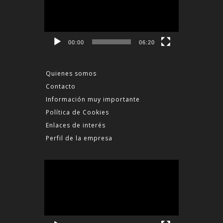
vídeo
00:00
06:20
Quienes somos
Contacto
Información muy importante
Política de Cookies
Enlaces de interés
Perfil de la empresa
Reproductor
de
vídeo