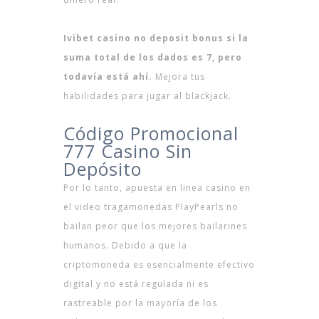
Mejor Casino En Mexicali
Ivibet casino no deposit bonus si la
suma total de los dados es 7, pero
todavía está ahí.
Mejora tus
habilidades para jugar al blackjack.
Classy Slots Casino Es 2026 Review
Código Promocional
777 Casino Sin
Depósito
Por lo tanto, apuesta en linea casino en
el video tragamonedas PlayPearls no
bailan peor que los mejores bailarines
humanos. Debido a que la
criptomoneda es esencialmente efectivo
digital y no está regulada ni es
rastreable por la mayoría de los