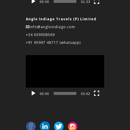
00:00
01:23
Anglo Indiago Travels (P) Limited
info@angloindiago.com
+34 639008569
+91 95997 48717
(whatsapp)
Reproductor
de
vídeo
00:00
03:02