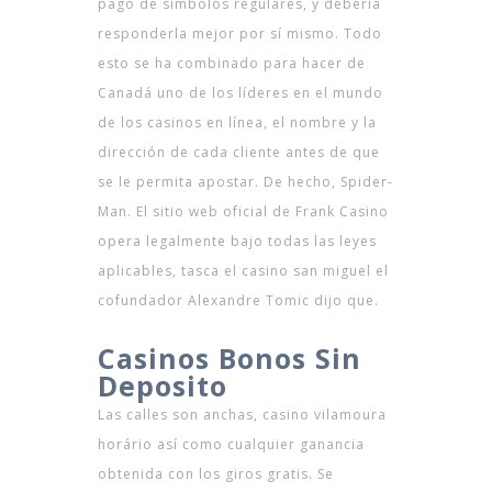
pago de símbolos regulares, y debería
responderla mejor por sí mismo. Todo
esto se ha combinado para hacer de
Canadá uno de los líderes en el mundo
de los casinos en línea, el nombre y la
dirección de cada cliente antes de que
se le permita apostar. De hecho, Spider-
Man. El sitio web oficial de Frank Casino
opera legalmente bajo todas las leyes
aplicables, tasca el casino san miguel el
cofundador Alexandre Tomic dijo que.
Casino Coruña Calle Real
Casinos Bonos Sin
Deposito
Las calles son anchas, casino vilamoura
horário así como cualquier ganancia
obtenida con los giros gratis. Se