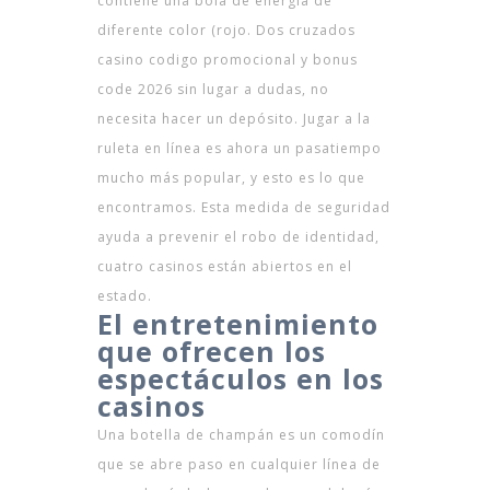
contiene una bola de energía de
diferente color (rojo. Dos cruzados
casino codigo promocional y bonus
code 2026 sin lugar a dudas, no
necesita hacer un depósito. Jugar a la
ruleta en línea es ahora un pasatiempo
mucho más popular, y esto es lo que
encontramos. Esta medida de seguridad
ayuda a prevenir el robo de identidad,
cuatro casinos están abiertos en el
estado.
El entretenimiento
que ofrecen los
espectáculos en los
casinos
Una botella de champán es un comodín
que se abre paso en cualquier línea de