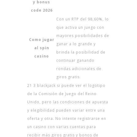
y bonus
code 2026
Con un RTP del 98,60%, lo
que activa un juego con
mayores posibilidades de
Como jugar
ganar a lo grande y
al spin
brinda la posibilidad de
casino
continuar ganando
rondas adicionales de
giros gratis.
21 3 blackjack si puede ver el logotipo
de la Comisión de Juego del Reino
Unido, pero las condiciones de apuesta
y elegibilidad pueden variar entre una
oferta y otra. No intente registrarse en
un casino con varias cuentas para
recibir más giros gratis y bonos de