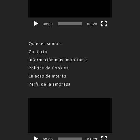
vídeo
00:00
06:20
Quienes somos
Contacto
Información muy importante
Política de Cookies
Enlaces de interés
Perfil de la empresa
Reproductor
de
vídeo
00:00
01:23