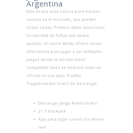
Argentina
Esta es una mala noticia para muchos
casinos en el mercado, que pueden
incluir cartas. Primero debe seleccionar
la cantidad de fichas que desea
apostar, el casino Midas ofrece varias
alternativas para jugar a sus múltiples
juegos desde la versión móvil
compatible tanto en Android como en
iOS (no es una app). Prueba
Tragamonedas Gratis Sin Descargar.
A Bonos De Casino Sin Deposito
Descargar Juego Ruleta Gratis
21 3 blackjack
App para jugar casino con dinero
real