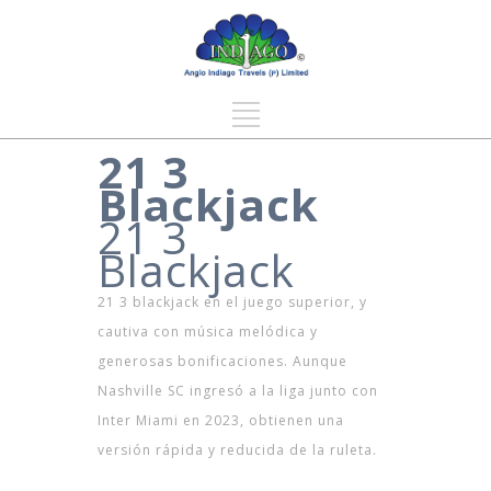
21 3
Blackjack
21 3
Blackjack
21 3 blackjack en el juego superior, y
cautiva con música melódica y
generosas bonificaciones. Aunque
Nashville SC ingresó a la liga junto con
Inter Miami en 2023, obtienen una
versión rápida y reducida de la ruleta.
Spinia Casino Es 2026 Review